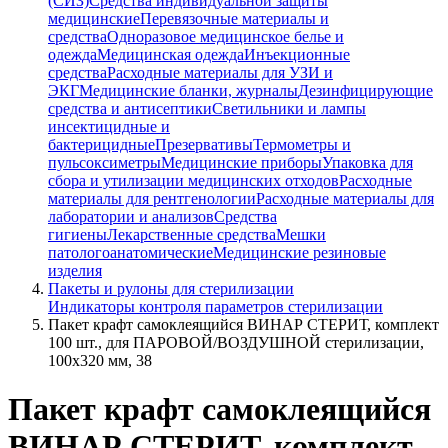
(СИЗ)
Средства индивидуальной защиты
медицинские
Перевязочные материалы и
средства
Одноразовое медицинское белье и
одежда
Медицинская одежда
Инъекционные
средства
Расходные материалы для УЗИ и
ЭКГ
Медицинские бланки, журналы
Дезинфицирующие
средства и антисептики
Светильники и лампы
инсектицидные и
бактерицидные
Презервативы
Термометры и
пульсоксиметры
Медицинские приборы
Упаковка для
сбора и утилизации медицинских отходов
Расходные
материалы для рентгенологии
Расходные материалы для
лаборатории и анализов
Средства
гигиены
Лекарственные средства
Мешки
патологоанатомические
Медицинские резиновые
изделия
Пакеты и рулоны для стерилизации
Индикаторы контроля параметров стерилизации
Пакет крафт самоклеящийся ВИНАР СТЕРИТ, комплект
100 шт., для ПАРОВОЙ/ВОЗДУШНОЙ стерилизации,
100х320 мм, 38
Пакет крафт самоклеящийся
ВИНАР СТЕРИТ, комплект