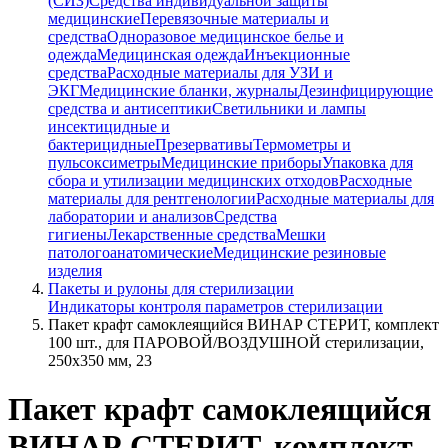
(СИЗ)
Средства индивидуальной защиты
медицинские
Перевязочные материалы и
средства
Одноразовое медицинское белье и
одежда
Медицинская одежда
Инъекционные
средства
Расходные материалы для УЗИ и
ЭКГ
Медицинские бланки, журналы
Дезинфицирующие
средства и антисептики
Светильники и лампы
инсектицидные и
бактерицидные
Презервативы
Термометры и
пульсоксиметры
Медицинские приборы
Упаковка для
сбора и утилизации медицинских отходов
Расходные
материалы для рентгенологии
Расходные материалы для
лаборатории и анализов
Средства
гигиены
Лекарственные средства
Мешки
патологоанатомические
Медицинские резиновые
изделия
Пакеты и рулоны для стерилизации
Индикаторы контроля параметров стерилизации
Пакет крафт самоклеящийся ВИНАР СТЕРИТ, комплект
100 шт., для ПАРОВОЙ/ВОЗДУШНОЙ стерилизации,
250х350 мм, 23
Пакет крафт самоклеящийся
ВИНАР СТЕРИТ, комплект