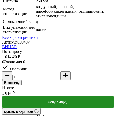
Ширина
250 мм
воздушный, паровой,
Метод
пароформальдегидный, радиационый,
стерилизации
этиленоксидный
Самоклеящийся
да
Вид упаковки для
пакет
стерилизации
Все характеристики
Артикул
630407
ВИНАР
По запросу
1 014
₽
0
₽
0
Экономия
0
В наличии
В корзину
Итого:
1 014
₽
Хочу скидку!
Купить в один клик