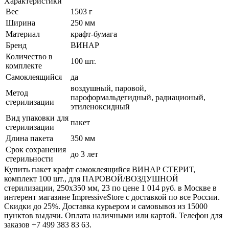
Характеристики
Вес
1503 г
Ширина
250 мм
Материал
крафт-бумага
Бренд
ВИНАР
Количество в
100 шт.
комплекте
Самоклеящийся
да
воздушный, паровой,
Метод
пароформальдегидный, радиационый,
стерилизации
этиленоксидный
Вид упаковки для
пакет
стерилизации
Длина пакета
350 мм
Срок сохранения
до 3 лет
стерильности
Купить пакет крафт самоклеящийся ВИНАР СТЕРИТ,
комплект 100 шт., для ПАРОВОЙ/ВОЗДУШНОЙ
стерилизации, 250х350 мм, 23 по цене 1 014 руб. в Москве в
интерент магазине ImpressiveStore с доставкой по все России.
Скидки до 25%. Доставка курьером и самовывоз из 15000
пунктов выдачи. Оплата наличными или картой. Телефон для
заказов +7 499 383 83 63.