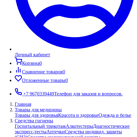
Личный кабинет
Корзина
0
Сравнение товаров
0
Отложенные товары
0
+7 9670339449
Телефон для заказов и вопросов.
Главная
Товары для медицины
Товары для здоровья
Красота и здоровье
Одежда и белье
Средства гигиены
Госпитальный трикотаж
Алкотестеры
Диагностические
экспресс-тесты
Аптечки
Средства индивид. защиты