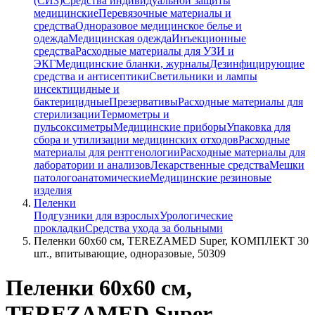
(СИЗ)
Средства индивидуальной защиты
медицинские
Перевязочные материалы и
средства
Одноразовое медицинское белье и
одежда
Медицинская одежда
Инъекционные
средства
Расходные материалы для УЗИ и
ЭКГ
Медицинские бланки, журналы
Дезинфицирующие
средства и антисептики
Светильники и лампы
инсектицидные и
бактерицидные
Презервативы
Расходные материалы для
стерилизации
Термометры и
пульсоксиметры
Медицинские приборы
Упаковка для
сбора и утилизации медицинских отходов
Расходные
материалы для рентгенологии
Расходные материалы для
лаборатории и анализов
Лекарственные средства
Мешки
патологоанатомические
Медицинские резиновые
изделия
Пеленки
Подгузники для взрослых
Урологические
прокладки
Средства ухода за больными
Пеленки 60х60 см, TEREZAMED Super, КОМПЛЕКТ 30
шт., впитывающие, одноразовые, 50309
Пеленки 60х60 см,
TEREZAMED Super,