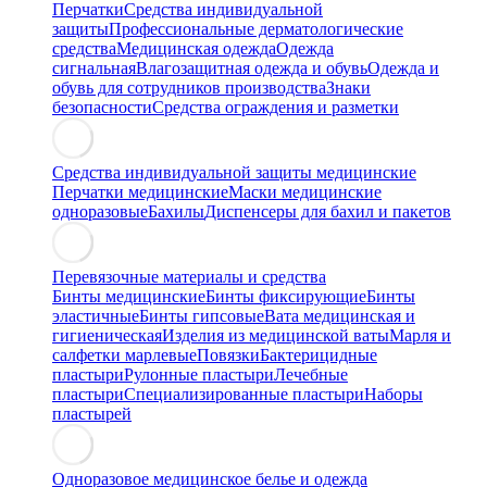
Перчатки
Средства индивидуальной
защиты
Профессиональные дерматологические
средства
Медицинская одежда
Одежда
сигнальная
Влагозащитная одежда и обувь
Одежда и
обувь для сотрудников производства
Знаки
безопасности
Средства ограждения и разметки
Средства индивидуальной защиты медицинские
Перчатки медицинские
Маски медицинские
одноразовые
Бахилы
Диспенсеры для бахил и пакетов
Перевязочные материалы и средства
Бинты медицинские
Бинты фиксирующие
Бинты
эластичные
Бинты гипсовые
Вата медицинская и
гигиеническая
Изделия из медицинской ваты
Марля и
салфетки марлевые
Повязки
Бактерицидные
пластыри
Рулонные пластыри
Лечебные
пластыри
Специализированные пластыри
Наборы
пластырей
Одноразовое медицинское белье и одежда