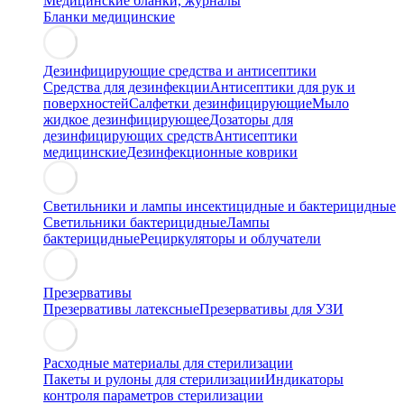
Медицинские бланки, журналы
Бланки медицинские
Дезинфицирующие средства и антисептики
Средства для дезинфекции
Антисептики для рук и
поверхностей
Салфетки дезинфицирующие
Мыло
жидкое дезинфицирующее
Дозаторы для
дезинфицирующих средств
Антисептики
медицинские
Дезинфекционные коврики
Светильники и лампы инсектицидные и бактерицидные
Светильники бактерицидные
Лампы
бактерицидные
Рециркуляторы и облучатели
Презервативы
Презервативы латексные
Презервативы для УЗИ
Расходные материалы для стерилизации
Пакеты и рулоны для стерилизации
Индикаторы
контроля параметров стерилизации