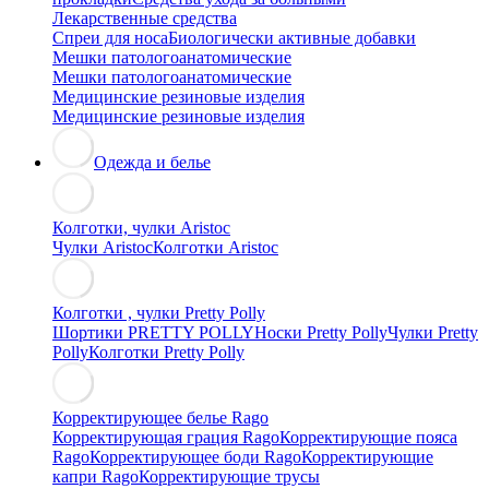
Лекарственные средства
Спреи для носа
Биологически активные добавки
Мешки патологоанатомические
Мешки патологоанатомические
Медицинские резиновые изделия
Медицинские резиновые изделия
Одежда и белье
Колготки, чулки Aristoc
Чулки Aristoc
Колготки Aristoc
Колготки , чулки Pretty Polly
Шортики PRETTY POLLY
Носки Pretty Polly
Чулки Pretty
Polly
Колготки Pretty Polly
Корректирующее белье Rago
Корректирующая грация Rago
Корректирующие пояса
Rago
Корректирующее боди Rago
Корректирующие
капри Rago
Корректирующие трусы