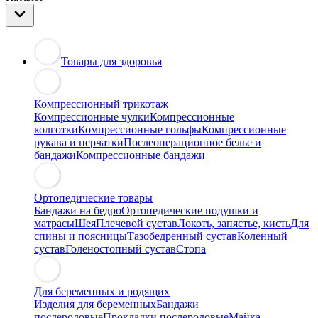
Товары для здоровья
Компрессионный трикотаж
Компрессионные чулки
Компрессионные
колготки
Компрессионные гольфы
Компрессионные
рукава и перчатки
Послеоперационное белье и
бандажи
Компрессионные бандажи
Ортопедические товары
Бандажи на бедро
Ортопедические подушки и
матрасы
Шея
Плечевой сустав
Локоть, запястье, кисть
Для
спины и поясницы
Тазобедренный сустав
Коленный
сустав
Голеностопный сустав
Стопа
Для беременных и родящих
Изделия для беременных
Бандажи
послеродовые
Прокладки послеродовые
Майка