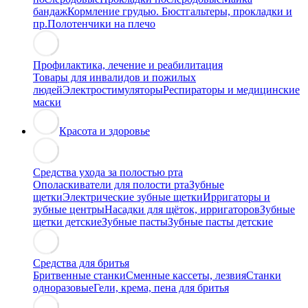
бандаж
Кормление грудью. Бюстгальтеры, прокладки и
пр.
Полотенчики на плечо
Профилактика, лечение и реабилитация
Товары для инвалидов и пожилых
людей
Электростимуляторы
Респираторы и медицинские
маски
Красота и здоровье
Средства ухода за полостью рта
Ополаскиватели для полости рта
Зубные
щетки
Электрические зубные щетки
Ирригаторы и
зубные центры
Насадки для щёток, ирригаторов
Зубные
щетки детские
Зубные пасты
Зубные пасты детские
Средства для бритья
Бритвенные станки
Сменные кассеты, лезвия
Станки
одноразовые
Гели, крема, пена для бритья