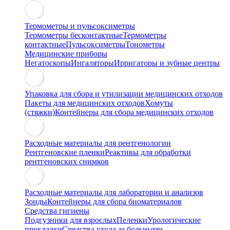
Термометры и пульсоксиметры
Термометры бесконтактные
Термометры
контактные
Пульсоксиметры
Тонометры
Медицинские приборы
Негатоскопы
Ингаляторы
Ирригаторы и зубные центры
Упаковка для сбора и утилизации медицинских отходов
Пакеты для медицинских отходов
Хомуты
(стяжки)
Контейнеры для сбора медицинских отходов
Расходные материалы для рентгенологии
Рентгеновские пленки
Реактивы для обработки
рентгеновских снимков
Расходные материалы для лаборатории и анализов
Зонды
Контейнеры для сбора биоматериалов
Средства гигиены
Подгузники для взрослых
Пеленки
Урологические
прокладки
Средства ухода за больными