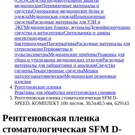
(СИЗ)
Средства индивидуальной защиты
медицинские
Перевязочные материалы и
средства
Одноразовое медицинское белье и
одежда
Медицинская одежда
Инъекционные
средства
Расходные материалы для УЗИ и
ЭКГ
Медицинские бланки, журналы
Дезинфицирующие
средства и антисептики
Светильники и лампы
инсектицидные и
бактерицидные
Презервативы
Расходные материалы для
стерилизации
Термометры и
пульсоксиметры
Медицинские приборы
Упаковка для
сбора и утилизации медицинских отходов
Расходные
материалы для лаборатории и анализов
Средства
гигиены
Лекарственные средства
Мешки
патологоанатомические
Медицинские резиновые
изделия
Рентгеновские пленки
Реактивы для обработки рентгеновских снимков
Рентгеновская пленка стоматологическая SFM D-
SPEED, КОМПЛЕКТ 100 листов, 30,5х40,5 мм, 629143
Рентгеновская пленка
стоматологическая SFM D-