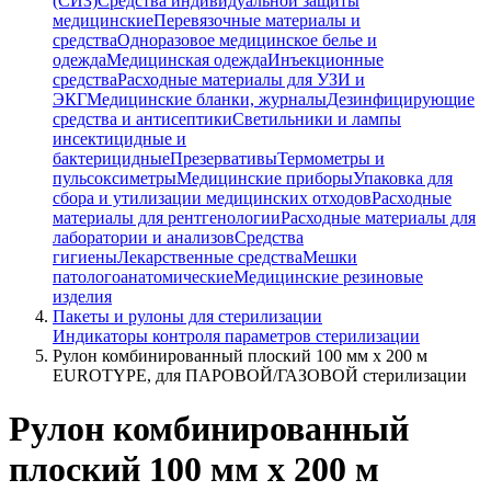
(СИЗ)
Средства индивидуальной защиты
медицинские
Перевязочные материалы и
средства
Одноразовое медицинское белье и
одежда
Медицинская одежда
Инъекционные
средства
Расходные материалы для УЗИ и
ЭКГ
Медицинские бланки, журналы
Дезинфицирующие
средства и антисептики
Светильники и лампы
инсектицидные и
бактерицидные
Презервативы
Термометры и
пульсоксиметры
Медицинские приборы
Упаковка для
сбора и утилизации медицинских отходов
Расходные
материалы для рентгенологии
Расходные материалы для
лаборатории и анализов
Средства
гигиены
Лекарственные средства
Мешки
патологоанатомические
Медицинские резиновые
изделия
Пакеты и рулоны для стерилизации
Индикаторы контроля параметров стерилизации
Рулон комбинированный плоский 100 мм х 200 м
EUROTYPE, для ПАРОВОЙ/ГАЗОВОЙ стерилизации
Рулон комбинированный
плоский 100 мм х 200 м