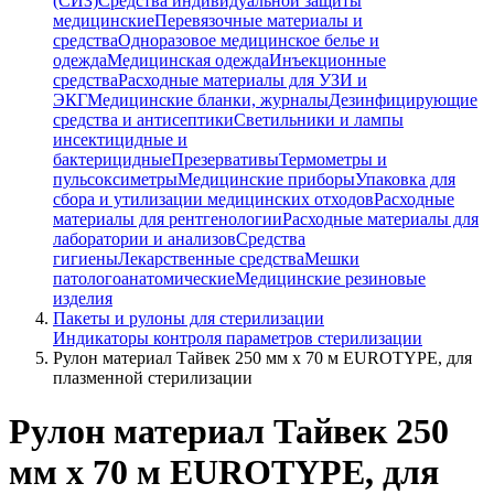
(СИЗ)
Средства индивидуальной защиты
медицинские
Перевязочные материалы и
средства
Одноразовое медицинское белье и
одежда
Медицинская одежда
Инъекционные
средства
Расходные материалы для УЗИ и
ЭКГ
Медицинские бланки, журналы
Дезинфицирующие
средства и антисептики
Светильники и лампы
инсектицидные и
бактерицидные
Презервативы
Термометры и
пульсоксиметры
Медицинские приборы
Упаковка для
сбора и утилизации медицинских отходов
Расходные
материалы для рентгенологии
Расходные материалы для
лаборатории и анализов
Средства
гигиены
Лекарственные средства
Мешки
патологоанатомические
Медицинские резиновые
изделия
Пакеты и рулоны для стерилизации
Индикаторы контроля параметров стерилизации
Рулон материал Тайвек 250 мм х 70 м EUROTYPE, для
плазменной стерилизации
Рулон материал Тайвек 250
мм х 70 м EUROTYPE, для