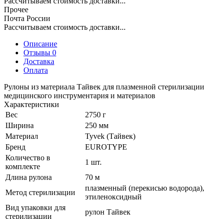
Рассчитываем стоимость доставки...
Прочее
Почта России
Рассчитываем стоимость доставки...
Описание
Отзывы 0
Доставка
Оплата
Рулоны из материала Тайвек для плазменной стерилизации
медицинского инструментария и материалов
Характеристики
Вес
2750 г
Ширина
250 мм
Материал
Tyvek (Тайвек)
Бренд
EUROTYPE
Количество в
1 шт.
комплекте
Длина рулона
70 м
плазменный (перекисью водорода),
Метод стерилизации
этиленоксидный
Вид упаковки для
рулон Тайвек
стерилизации