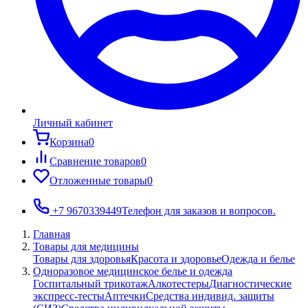
Личный кабинет
Корзина
0
Сравнение товаров
0
Отложенные товары
0
+7 9670339449
Телефон для заказов и вопросов.
Главная
Товары для медицины
Товары для здоровья
Красота и здоровье
Одежда и белье
Одноразовое медицинское белье и одежда
Госпитальный трикотаж
Алкотестеры
Диагностические
экспресс-тесты
Аптечки
Средства индивид. защиты