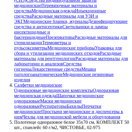
(СИЗ)
Средства индивидуальной защиты
медицинские
Перевязочные материалы и
средства
Медицинская одежда
Инъекционные
средства
Расходные материалы для УЗИ и
ЭКГ
Медицинские бланки, журналы
Дезинфицирующие
средства и антисептики
Светильники и лампы
инсектицидные и
бактерицидные
Презервативы
Расходные материалы для
стерилизации
Термометры и
пульсоксиметры
Медицинские приборы
Упаковка для
сбора и утилизации медицинских отходов
Расходные
материалы для рентгенологии
Расходные материалы для
лаборатории и анализов
Средства
гигиены
Лекарственные средства
Мешки
патологоанатомические
Медицинские резиновые
изделия
Салфетки медицинские
Одноразовые медицинские комплекты
Одноразовая
медицинская одежда
Шапочки медицинские
одноразовые
Маски медицинские
одноразовые
Респираторы
Бахилы
Перчатки
медицинские
Простыни медицинские и диспенсеры к
ним
Чехлы для медицинской мебели и оборудования
Полотенце одноразовое белое 35х70 см, КОМПЛЕКТ 50
шт., спанлейс 60 г/м2, ЧИСТОВЬЕ, 02-975