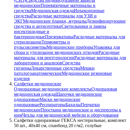
(СИЗ)
Средства индивидуальной защиты
медицинские
Перевязочные материалы и
средства
Медицинская одежда
Инъекционные
средства
Расходные материалы для УЗИ и
ЭКГ
Медицинские бланки, журналы
Дезинфицирующие
средства и антисептики
Светильники и лампы
инсектицидные и
бактерицидные
Презервативы
Расходные материалы для
стерилизации
Термометры и
пульсоксиметры
Медицинские приборы
Упаковка для
сбора и утилизации медицинских отходов
Расходные
материалы для рентгенологии
Расходные материалы для
лаборатории и анализов
Средства
гигиены
Лекарственные средства
Мешки
патологоанатомические
Медицинские резиновые
изделия
Салфетки медицинские
Одноразовые медицинские комплекты
Одноразовая
медицинская одежда
Шапочки медицинские
одноразовые
Маски медицинские
одноразовые
Респираторы
Бахилы
Перчатки
медицинские
Простыни медицинские и диспенсеры к
ним
Чехлы для медицинской мебели и оборудования
Салфетки одноразовые ГЕКСА нестерильные, комплект
50 шт., 40х40 см, спанбонд 20 г/м2, голубые