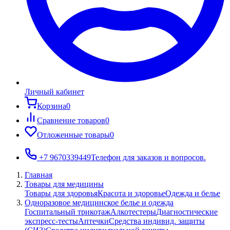
Личный кабинет
Корзина
0
Сравнение товаров
0
Отложенные товары
0
+7 9670339449
Телефон для заказов и вопросов.
Главная
Товары для медицины
Товары для здоровья
Красота и здоровье
Одежда и белье
Одноразовое медицинское белье и одежда
Госпитальный трикотаж
Алкотестеры
Диагностические
экспресс-тесты
Аптечки
Средства индивид. защиты