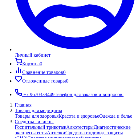
Личный кабинет
Корзина
0
Сравнение товаров
0
Отложенные товары
0
+7 9670339449
Телефон для заказов и вопросов.
Главная
Товары для медицины
Товары для здоровья
Красота и здоровье
Одежда и белье
Средства гигиены
Госпитальный трикотаж
Алкотестеры
Диагностические
экспресс-тесты
Аптечки
Средства индивид. защиты