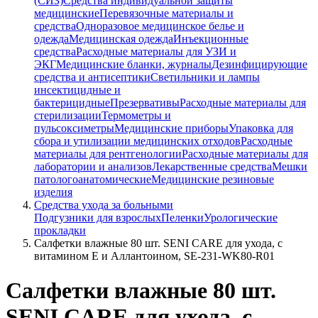
(СИЗ)
Средства индивидуальной защиты
медицинские
Перевязочные материалы и
средства
Одноразовое медицинское белье и
одежда
Медицинская одежда
Инъекционные
средства
Расходные материалы для УЗИ и
ЭКГ
Медицинские бланки, журналы
Дезинфицирующие
средства и антисептики
Светильники и лампы
инсектицидные и
бактерицидные
Презервативы
Расходные материалы для
стерилизации
Термометры и
пульсоксиметры
Медицинские приборы
Упаковка для
сбора и утилизации медицинских отходов
Расходные
материалы для рентгенологии
Расходные материалы для
лаборатории и анализов
Лекарственные средства
Мешки
патологоанатомические
Медицинские резиновые
изделия
Средства ухода за больными
Подгузники для взрослых
Пеленки
Урологические
прокладки
Салфетки влажные 80 шт. SENI CARE для ухода, с
витамином Е и Аллантоином, SE-231-WK80-R01
Салфетки влажные 80 шт.
SENI CARE для ухода, с