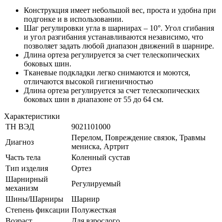
Конструкция имеет небольшой вес, проста и удобна при
подгонке и в использовании.
Шаг регулировки угла в шарнирах – 10°. Угол сгибания
и угол разгибания устанавливаются независимо, что
позволяет задать любой диапазон движений в шарнире.
Длина ортеза регулируется за счет телескопических
боковых шин.
Тканевые подкладки легко снимаются и моются,
отличаются высокой гигиеничностью
Длина ортеза регулируется за счет телескопических
боковых шин в диапазоне от 55 до 64 см.
Характеристики
ТН ВЭД
9021101000
Перелом, Повреждение связок, Травмы
Диагноз
мениска, Артрит
Часть тела
Коленный сустав
Тип изделия
Ортез
Шарнирный
Регулируемый
механизм
Шины/Шарниры
Шарнир
Степень фиксации
Полужесткая
Возраст
Для взрослого