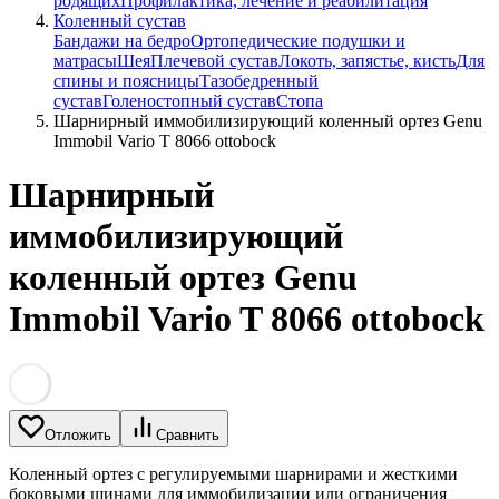
родящих
Профилактика, лечение и реабилитация
Коленный сустав
Бандажи на бедро
Ортопедические подушки и
матрасы
Шея
Плечевой сустав
Локоть, запястье, кисть
Для
спины и поясницы
Тазобедренный
сустав
Голеностопный сустав
Стопа
Шарнирный иммобилизирующий коленный ортез Genu
Immobil Vario T 8066 ottobock
Шарнирный
иммобилизирующий
коленный ортез Genu
Immobil Vario T 8066 ottobock
Отложить
Сравнить
Коленный ортез с регулируемыми шарнирами и жесткими
боковыми шинами для иммобилизации или ограничения