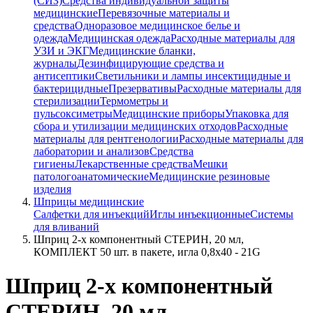
(СИЗ)
Средства индивидуальной защиты
медицинские
Перевязочные материалы и
средства
Одноразовое медицинское белье и
одежда
Медицинская одежда
Расходные материалы для
УЗИ и ЭКГ
Медицинские бланки,
журналы
Дезинфицирующие средства и
антисептики
Светильники и лампы инсектицидные и
бактерицидные
Презервативы
Расходные материалы для
стерилизации
Термометры и
пульсоксиметры
Медицинские приборы
Упаковка для
сбора и утилизации медицинских отходов
Расходные
материалы для рентгенологии
Расходные материалы для
лаборатории и анализов
Средства
гигиены
Лекарственные средства
Мешки
патологоанатомические
Медицинские резиновые
изделия
Шприцы медицинские
Салфетки для инъекций
Иглы инъекционные
Системы
для вливаний
Шприц 2-х компонентный СТЕРИН, 20 мл,
КОМПЛЕКТ 50 шт. в пакете, игла 0,8х40 - 21G
Шприц 2-х компонентный
СТЕРИН, 20 мл,