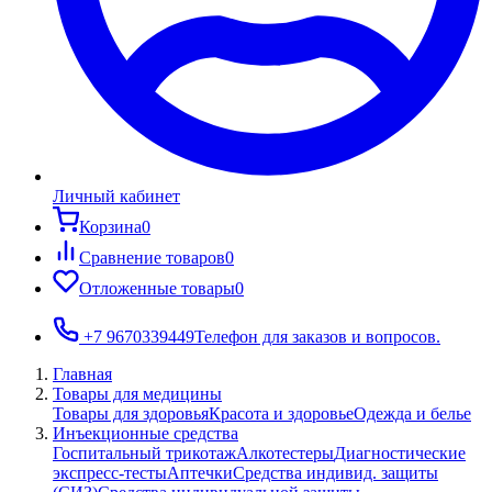
Личный кабинет
Корзина
0
Сравнение товаров
0
Отложенные товары
0
+7 9670339449
Телефон для заказов и вопросов.
Главная
Товары для медицины
Товары для здоровья
Красота и здоровье
Одежда и белье
Инъекционные средства
Госпитальный трикотаж
Алкотестеры
Диагностические
экспресс-тесты
Аптечки
Средства индивид. защиты