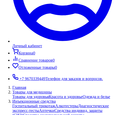
Личный кабинет
Корзина
0
Сравнение товаров
0
Отложенные товары
0
+7 9670339449
Телефон для заказов и вопросов.
Главная
Товары для медицины
Товары для здоровья
Красота и здоровье
Одежда и белье
Инъекционные средства
Госпитальный трикотаж
Алкотестеры
Диагностические
экспресс-тесты
Аптечки
Средства индивид. защиты