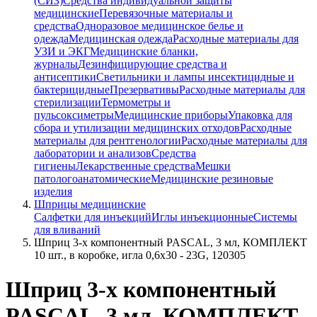
(СИЗ)
Средства индивидуальной защиты
медицинские
Перевязочные материалы и
средства
Одноразовое медицинское белье и
одежда
Медицинская одежда
Расходные материалы для
УЗИ и ЭКГ
Медицинские бланки,
журналы
Дезинфицирующие средства и
антисептики
Светильники и лампы инсектицидные и
бактерицидные
Презервативы
Расходные материалы для
стерилизации
Термометры и
пульсоксиметры
Медицинские приборы
Упаковка для
сбора и утилизации медицинских отходов
Расходные
материалы для рентгенологии
Расходные материалы для
лаборатории и анализов
Средства
гигиены
Лекарственные средства
Мешки
патологоанатомические
Медицинские резиновые
изделия
Шприцы медицинские
Салфетки для инъекций
Иглы инъекционные
Системы
для вливаний
Шприц 3-х компонентный PASCAL, 3 мл, КОМПЛЕКТ
10 шт., в коробке, игла 0,6х30 - 23G, 120305
Шприц 3-х компонентный
PASCAL, 3 мл, КОМПЛЕКТ