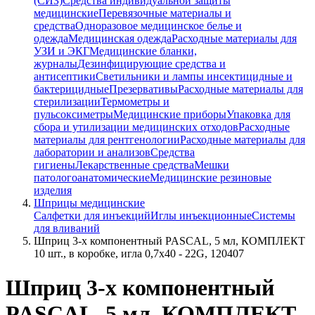
(СИЗ)
Средства индивидуальной защиты
медицинские
Перевязочные материалы и
средства
Одноразовое медицинское белье и
одежда
Медицинская одежда
Расходные материалы для
УЗИ и ЭКГ
Медицинские бланки,
журналы
Дезинфицирующие средства и
антисептики
Светильники и лампы инсектицидные и
бактерицидные
Презервативы
Расходные материалы для
стерилизации
Термометры и
пульсоксиметры
Медицинские приборы
Упаковка для
сбора и утилизации медицинских отходов
Расходные
материалы для рентгенологии
Расходные материалы для
лаборатории и анализов
Средства
гигиены
Лекарственные средства
Мешки
патологоанатомические
Медицинские резиновые
изделия
Шприцы медицинские
Салфетки для инъекций
Иглы инъекционные
Системы
для вливаний
Шприц 3-х компонентный PASCAL, 5 мл, КОМПЛЕКТ
10 шт., в коробке, игла 0,7х40 - 22G, 120407
Шприц 3-х компонентный
PASCAL, 5 мл, КОМПЛЕКТ