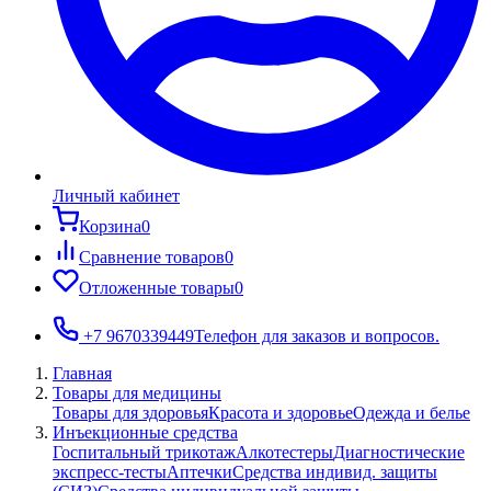
Личный кабинет
Корзина
0
Сравнение товаров
0
Отложенные товары
0
+7 9670339449
Телефон для заказов и вопросов.
Главная
Товары для медицины
Товары для здоровья
Красота и здоровье
Одежда и белье
Инъекционные средства
Госпитальный трикотаж
Алкотестеры
Диагностические
экспресс-тесты
Аптечки
Средства индивид. защиты