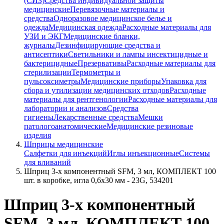
(СИЗ)
Средства индивидуальной защиты
медицинские
Перевязочные материалы и
средства
Одноразовое медицинское белье и
одежда
Медицинская одежда
Расходные материалы для
УЗИ и ЭКГ
Медицинские бланки,
журналы
Дезинфицирующие средства и
антисептики
Светильники и лампы инсектицидные и
бактерицидные
Презервативы
Расходные материалы для
стерилизации
Термометры и
пульсоксиметры
Медицинские приборы
Упаковка для
сбора и утилизации медицинских отходов
Расходные
материалы для рентгенологии
Расходные материалы для
лаборатории и анализов
Средства
гигиены
Лекарственные средства
Мешки
патологоанатомические
Медицинские резиновые
изделия
Шприцы медицинские
Салфетки для инъекций
Иглы инъекционные
Системы
для вливаний
Шприц 3-х компонентный SFM, 3 мл, КОМПЛЕКТ 100
шт. в коробке, игла 0,6х30 мм - 23G, 534201
Шприц 3-х компонентный
SFM, 3 мл, КОМПЛЕКТ 100