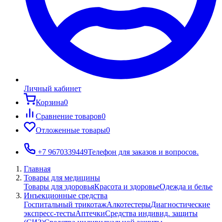
Личный кабинет
Корзина
0
Сравнение товаров
0
Отложенные товары
0
+7 9670339449
Телефон для заказов и вопросов.
Главная
Товары для медицины
Товары для здоровья
Красота и здоровье
Одежда и белье
Инъекционные средства
Госпитальный трикотаж
Алкотестеры
Диагностические
экспресс-тесты
Аптечки
Средства индивид. защиты