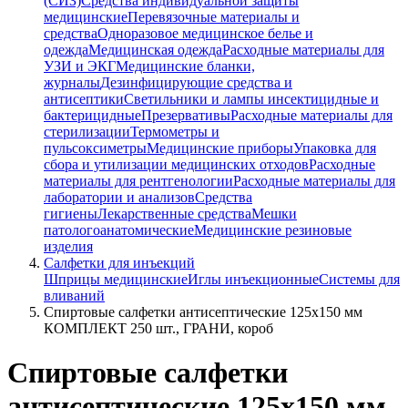
(СИЗ)
Средства индивидуальной защиты
медицинские
Перевязочные материалы и
средства
Одноразовое медицинское белье и
одежда
Медицинская одежда
Расходные материалы для
УЗИ и ЭКГ
Медицинские бланки,
журналы
Дезинфицирующие средства и
антисептики
Светильники и лампы инсектицидные и
бактерицидные
Презервативы
Расходные материалы для
стерилизации
Термометры и
пульсоксиметры
Медицинские приборы
Упаковка для
сбора и утилизации медицинских отходов
Расходные
материалы для рентгенологии
Расходные материалы для
лаборатории и анализов
Средства
гигиены
Лекарственные средства
Мешки
патологоанатомические
Медицинские резиновые
изделия
Салфетки для инъекций
Шприцы медицинские
Иглы инъекционные
Системы для
вливаний
Спиртовые салфетки антисептические 125х150 мм
КОМПЛЕКТ 250 шт., ГРАНИ, короб
Спиртовые салфетки
антисептические 125х150 мм