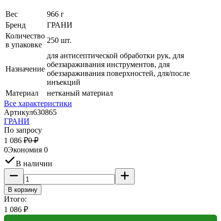
Вес
966 г
Бренд
ГРАНИ
Количество
250 шт.
в упаковке
для антисептической обработки рук, для
обеззараживания инструментов, для
Назначение
обеззараживания поверхностей, для/после
инъекций
Материал
нетканый материал
Все характеристики
Артикул
630865
ГРАНИ
По запросу
1 086
₽
0
₽
0
Экономия
0
В наличии
В корзину
Итого:
1 086
₽