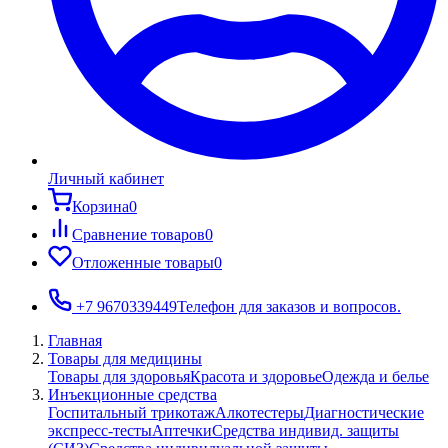
Личный кабинет
Корзина
0
Сравнение товаров
0
Отложенные товары
0
+7 9670339449
Телефон для заказов и вопросов.
Главная
Товары для медицины
Товары для здоровья
Красота и здоровье
Одежда и белье
Инъекционные средства
Госпитальный трикотаж
Алкотестеры
Диагностические
экспресс-тесты
Аптечки
Средства индивид. защиты