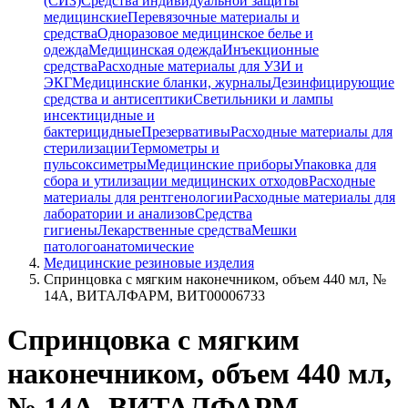
(СИЗ)
Средства индивидуальной защиты
медицинские
Перевязочные материалы и
средства
Одноразовое медицинское белье и
одежда
Медицинская одежда
Инъекционные
средства
Расходные материалы для УЗИ и
ЭКГ
Медицинские бланки, журналы
Дезинфицирующие
средства и антисептики
Светильники и лампы
инсектицидные и
бактерицидные
Презервативы
Расходные материалы для
стерилизации
Термометры и
пульсоксиметры
Медицинские приборы
Упаковка для
сбора и утилизации медицинских отходов
Расходные
материалы для рентгенологии
Расходные материалы для
лаборатории и анализов
Средства
гигиены
Лекарственные средства
Мешки
патологоанатомические
Медицинские резиновые изделия
Спринцовка с мягким наконечником, объем 440 мл, №
14А, ВИТАЛФАРМ, ВИТ00006733
Спринцовка с мягким
наконечником, объем 440 мл,
№ 14А, ВИТАЛФАРМ,