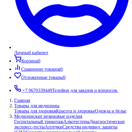
Личный кабинет
Корзина
0
Сравнение товаров
0
Отложенные товары
0
+7 9670339449
Телефон для заказов и вопросов.
Главная
Товары для медицины
Товары для здоровья
Красота и здоровье
Одежда и белье
Медицинские резиновые изделия
Госпитальный трикотаж
Алкотестеры
Диагностические
экспресс-тесты
Аптечки
Средства индивид. защиты