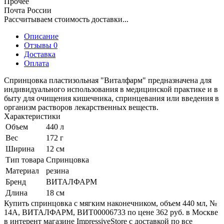
Прочее
Почта России
Рассчитываем стоимость доставки...
Описание
Отзывы 0
Доставка
Оплата
Спринцовка пластизольная "Виталфарм" предназначена для
индивидуального использования в медицинской практике и в
быту для очищения кишечника, спринцевания или введения в
организм растворов лекарственных веществ.
Характеристики
Объем
440 л
Вес
172 г
Ширина
12 см
Тип товара
Спринцовка
Материал
резина
Бренд
ВИТАЛФАРМ
Длина
18 см
Купить спринцовка с мягким наконечником, объем 440 мл, №
14А, ВИТАЛФАРМ, ВИТ00006733 по цене 362 руб. в Москве
в интерент магазине ImpressiveStore с доставкой по все