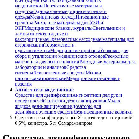
(СИЗ)
Средства индивидуальной защиты
медицинские
Перевязочные материалы и
средства
Одноразовое медицинское белье и
одежда
Медицинская одежда
Инъекционные
средства
Расходные материалы для УЗИ и
ЭКГ
Медицинские бланки, журналы
Светильники и
лампы инсектицидные и
бактерицидные
Презервативы
Расходные материалы для
стерилизации
Термометры и
пульсоксиметры
Медицинские приборы
Упаковка для
сбора и утилизации медицинских отходов
Расходные
материалы для рентгенологии
Расходные материалы для
лаборатории и анализов
Средства
гигиены
Лекарственные средства
Мешки
патологоанатомические
Медицинские резиновые
изделия
Антисептики медицинские
Средства для дезинфекции
Антисептики для рук и
поверхностей
Салфетки дезинфицирующие
Мыло
жидкое дезинфицирующее
Дозаторы для
дезинфицирующих средств
Дезинфекционные коврики
Средство дезинфицирующее Хлоргексидин спиртовой
0,5%, канистра, 5 л, Самарамедпром
Средство дезинфицирующее