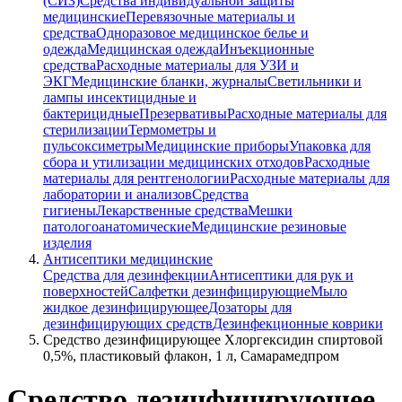
(СИЗ)
Средства индивидуальной защиты
медицинские
Перевязочные материалы и
средства
Одноразовое медицинское белье и
одежда
Медицинская одежда
Инъекционные
средства
Расходные материалы для УЗИ и
ЭКГ
Медицинские бланки, журналы
Светильники и
лампы инсектицидные и
бактерицидные
Презервативы
Расходные материалы для
стерилизации
Термометры и
пульсоксиметры
Медицинские приборы
Упаковка для
сбора и утилизации медицинских отходов
Расходные
материалы для рентгенологии
Расходные материалы для
лаборатории и анализов
Средства
гигиены
Лекарственные средства
Мешки
патологоанатомические
Медицинские резиновые
изделия
Антисептики медицинские
Средства для дезинфекции
Антисептики для рук и
поверхностей
Салфетки дезинфицирующие
Мыло
жидкое дезинфицирующее
Дозаторы для
дезинфицирующих средств
Дезинфекционные коврики
Средство дезинфицирующее Хлоргексидин спиртовой
0,5%, пластиковый флакон, 1 л, Самарамедпром
Средство дезинфицирующее