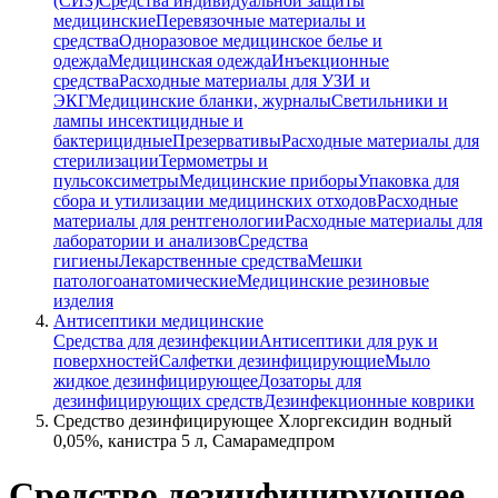
(СИЗ)
Средства индивидуальной защиты
медицинские
Перевязочные материалы и
средства
Одноразовое медицинское белье и
одежда
Медицинская одежда
Инъекционные
средства
Расходные материалы для УЗИ и
ЭКГ
Медицинские бланки, журналы
Светильники и
лампы инсектицидные и
бактерицидные
Презервативы
Расходные материалы для
стерилизации
Термометры и
пульсоксиметры
Медицинские приборы
Упаковка для
сбора и утилизации медицинских отходов
Расходные
материалы для рентгенологии
Расходные материалы для
лаборатории и анализов
Средства
гигиены
Лекарственные средства
Мешки
патологоанатомические
Медицинские резиновые
изделия
Антисептики медицинские
Средства для дезинфекции
Антисептики для рук и
поверхностей
Салфетки дезинфицирующие
Мыло
жидкое дезинфицирующее
Дозаторы для
дезинфицирующих средств
Дезинфекционные коврики
Средство дезинфицирующее Хлоргексидин водный
0,05%, канистра 5 л, Самарамедпром
Средство дезинфицирующее