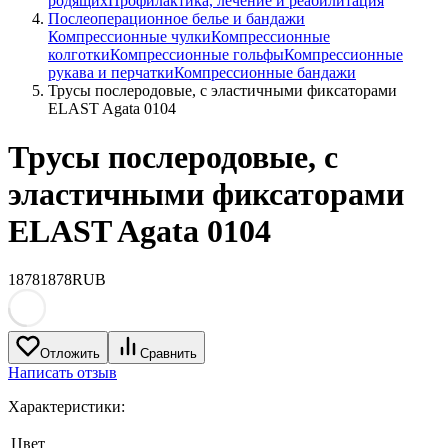
родящих
Профилактика, лечение и реабилитация
Послеоперационное белье и бандажи
Компрессионные чулки
Компрессионные
колготки
Компрессионные гольфы
Компрессионные
рукава и перчатки
Компрессионные бандажи
Трусы послеродовые, с эластичными фиксаторами
ELAST Agata 0104
Трусы послеродовые, с
эластичными фиксаторами
ELAST Agata 0104
1878
1878
RUB
Отложить
Сравнить
Написать отзыв
Характеристики:
Цвет