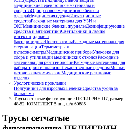
(СИЗ)
Средства индивидуальной защиты
медицинские
Перевязочные материалы и
средства
Одноразовое медицинское белье и
одежда
Медицинская одежда
Инъекционные
средства
Расходные материалы для УЗИ и
ЭКГ
Медицинские бланки, журналы
Дезинфицирующие
средства и антисептики
Светильники и лампы
инсектицидные и
бактерицидные
Презервативы
Расходные материалы для
стерилизации
Термометры и
пульсоксиметры
Медицинские приборы
Упаковка для
сбора и утилизации медицинских отходов
Расходные
материалы для рентгенологии
Расходные материалы для
лаборатории и анализов
Лекарственные средства
Мешки
патологоанатомические
Медицинские резиновые
изделия
Урологические прокладки
Подгузники для взрослых
Пеленки
Средства ухода за
больными
Трусы сетчатые фиксирующие ПЕЛИГРИН П7, размер
48-52, КОМПЛЕКТ 5 шт., ш/к 60885
Трусы сетчатые
фиксирующие ПЕЛИГРИН