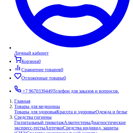
Личный кабинет
Корзина
0
Сравнение товаров
0
Отложенные товары
0
+7 9670339449
Телефон для заказов и вопросов.
Главная
Товары для медицины
Товары для здоровья
Красота и здоровье
Одежда и белье
Средства гигиены
Госпитальный трикотаж
Алкотестеры
Диагностические
экспресс-тесты
Аптечки
Средства индивид. защиты