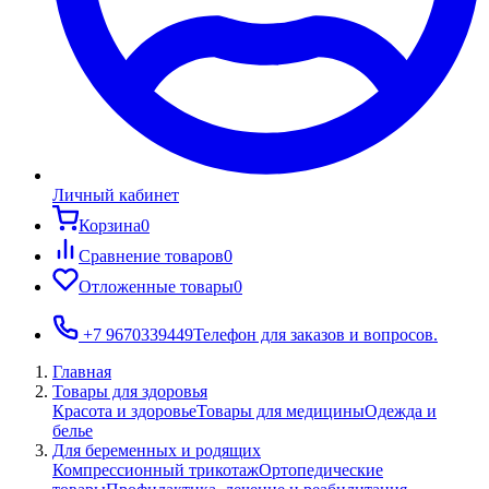
Личный кабинет
Корзина
0
Сравнение товаров
0
Отложенные товары
0
+7 9670339449
Телефон для заказов и вопросов.
Главная
Товары для здоровья
Красота и здоровье
Товары для медицины
Одежда и
белье
Для беременных и родящих
Компрессионный трикотаж
Ортопедические