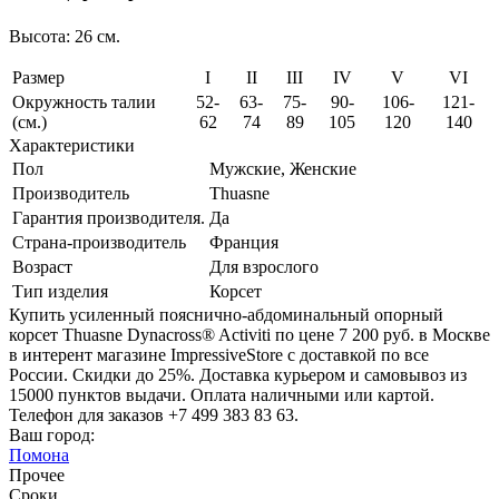
Высота: 26 см.
Размер
I
II
III
IV
V
VI
Окружность талии
52-
63-
75-
90-
106-
121-
(см.)
62
74
89
105
120
140
Характеристики
Пол
Мужские, Женские
Производитель
Thuasne
Гарантия производителя.
Да
Страна-производитель
Франция
Возраст
Для взрослого
Тип изделия
Корсет
Купить усиленный пояснично-абдоминальный опорный
корсет Thuasne Dynacross® Activiti по цене 7 200 руб. в Москве
в интерент магазине ImpressiveStore с доставкой по все
России. Скидки до 25%. Доставка курьером и самовывоз из
15000 пунктов выдачи. Оплата наличными или картой.
Телефон для заказов +7 499 383 83 63.
Ваш город:
Помона
Прочее
Сроки