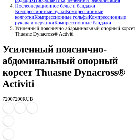
родящих
Профилактика, лечение и реабилитация
Послеоперационное белье и бандажи
Компрессионные чулки
Компрессионные
колготки
Компрессионные гольфы
Компрессионные
рукава и перчатки
Компрессионные бандажи
Усиленный пояснично-абдоминальный опорный корсет
Thuasne Dynacross® Activiti
Усиленный пояснично-
абдоминальный опорный
корсет Thuasne Dynacross®
Activiti
7200
7200
RUB