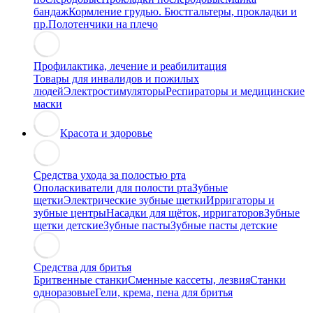
бандаж
Кормление грудью. Бюстгальтеры, прокладки и
пр.
Полотенчики на плечо
Профилактика, лечение и реабилитация
Товары для инвалидов и пожилых
людей
Электростимуляторы
Респираторы и медицинские
маски
Красота и здоровье
Средства ухода за полостью рта
Ополаскиватели для полости рта
Зубные
щетки
Электрические зубные щетки
Ирригаторы и
зубные центры
Насадки для щёток, ирригаторов
Зубные
щетки детские
Зубные пасты
Зубные пасты детские
Средства для бритья
Бритвенные станки
Сменные кассеты, лезвия
Станки
одноразовые
Гели, крема, пена для бритья