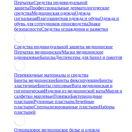
Перчатки
Средства индивидуальной
защиты
Профессиональные дерматологические
средства
Медицинская одежда
Одежда
сигнальная
Влагозащитная одежда и обувь
Одежда и
обувь для сотрудников производства
Знаки
безопасности
Средства ограждения и разметки
Средства индивидуальной защиты медицинские
Перчатки медицинские
Маски медицинские
одноразовые
Бахилы
Диспенсеры для бахил и пакетов
Перевязочные материалы и средства
Бинты медицинские
Бинты фиксирующие
Бинты
эластичные
Бинты гипсовые
Вата медицинская и
гигиеническая
Изделия из медицинской ваты
Марля и
салфетки марлевые
Повязки
Бактерицидные
пластыри
Рулонные пластыри
Лечебные
пластыри
Специализированные пластыри
Наборы
пластырей
Одноразовое медицинское белье и одежда