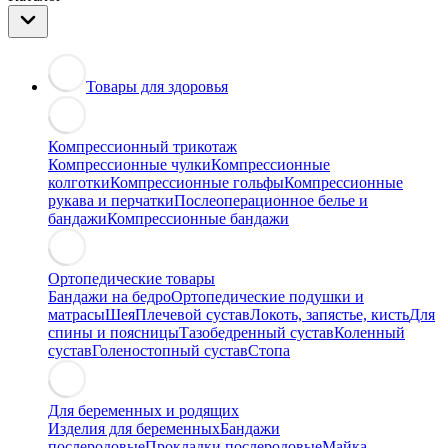
Товары для здоровья
Компрессионный трикотаж
Компрессионные чулки
Компрессионные
колготки
Компрессионные гольфы
Компрессионные
рукава и перчатки
Послеоперационное белье и
бандажи
Компрессионные бандажи
Ортопедические товары
Бандажи на бедро
Ортопедические подушки и
матрасы
Шея
Плечевой сустав
Локоть, запястье, кисть
Для
спины и поясницы
Тазобедренный сустав
Коленный
сустав
Голеностопный сустав
Стопа
Для беременных и родящих
Изделия для беременных
Бандажи
послеродовые
Прокладки послеродовые
Майка