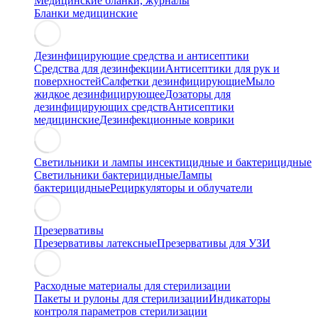
Медицинские бланки, журналы
Бланки медицинские
Дезинфицирующие средства и антисептики
Средства для дезинфекции
Антисептики для рук и
поверхностей
Салфетки дезинфицирующие
Мыло
жидкое дезинфицирующее
Дозаторы для
дезинфицирующих средств
Антисептики
медицинские
Дезинфекционные коврики
Светильники и лампы инсектицидные и бактерицидные
Светильники бактерицидные
Лампы
бактерицидные
Рециркуляторы и облучатели
Презервативы
Презервативы латексные
Презервативы для УЗИ
Расходные материалы для стерилизации
Пакеты и рулоны для стерилизации
Индикаторы
контроля параметров стерилизации