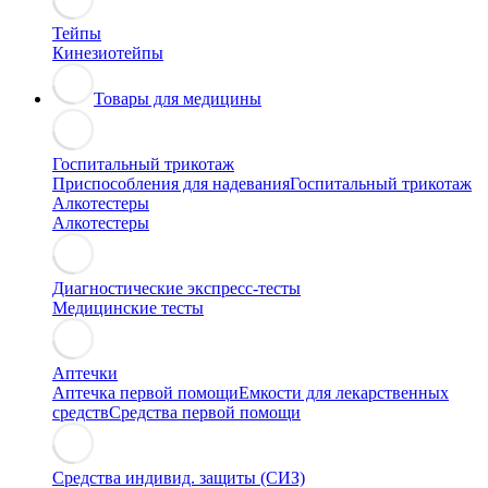
Тейпы
Кинезиотейпы
Товары для медицины
Госпитальный трикотаж
Приспособления для надевания
Госпитальный трикотаж
Алкотестеры
Алкотестеры
Диагностические экспресс-тесты
Медицинские тесты
Аптечки
Аптечка первой помощи
Емкости для лекарственных
средств
Средства первой помощи
Средства индивид. защиты (СИЗ)