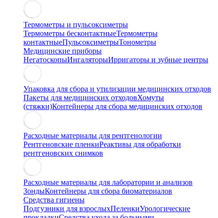
Термометры и пульсоксиметры
Термометры бесконтактные
Термометры
контактные
Пульсоксиметры
Тонометры
Медицинские приборы
Негатоскопы
Ингаляторы
Ирригаторы и зубные центры
Упаковка для сбора и утилизации медицинских отходов
Пакеты для медицинских отходов
Хомуты
(стяжки)
Контейнеры для сбора медицинских отходов
Расходные материалы для рентгенологии
Рентгеновские пленки
Реактивы для обработки
рентгеновских снимков
Расходные материалы для лаборатории и анализов
Зонды
Контейнеры для сбора биоматериалов
Средства гигиены
Подгузники для взрослых
Пеленки
Урологические
прокладки
Средства ухода за больными