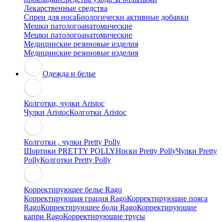
Лекарственные средства
Спреи для носа
Биологически активные добавки
Мешки патологоанатомические
Мешки патологоанатомические
Медицинские резиновые изделия
Медицинские резиновые изделия
Одежда и белье
Колготки, чулки Aristoc
Чулки Aristoc
Колготки Aristoc
Колготки , чулки Pretty Polly
Шортики PRETTY POLLY
Носки Pretty Polly
Чулки Pretty
Polly
Колготки Pretty Polly
Корректирующее белье Rago
Корректирующая грация Rago
Корректирующие пояса
Rago
Корректирующее боди Rago
Корректирующие
капри Rago
Корректирующие трусы