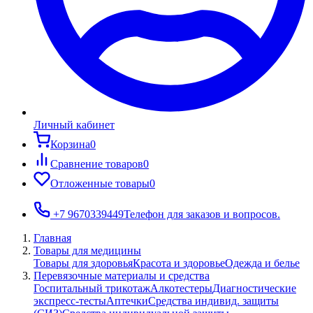
Личный кабинет
Корзина
0
Сравнение товаров
0
Отложенные товары
0
+7 9670339449
Телефон для заказов и вопросов.
Главная
Товары для медицины
Товары для здоровья
Красота и здоровье
Одежда и белье
Перевязочные материалы и средства
Госпитальный трикотаж
Алкотестеры
Диагностические
экспресс-тесты
Аптечки
Средства индивид. защиты