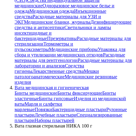
(СИЗ)
Средства индивидуальной защиты
медицинские
Одноразовое медицинское белье и
одежда
Медицинская одежда
Инъекционные
средства
Расходные материалы для УЗИ и
ЭКГ
Медицинские бланки, журналы
Дезинфицирующие
средства и антисептики
Светильники и лампы
инсектицидные и
бактерицидные
Презервативы
Расходные материалы для
стерилизации
Термометры и
пульсоксиметры
Медицинские приборы
Упаковка для
сбора и утилизации медицинских отходов
Расходные
материалы для рентгенологии
Расходные материалы для
лаборатории и анализов
Средства
гигиены
Лекарственные средства
Мешки
патологоанатомические
Медицинские резиновые
изделия
Вата медицинская и гигиеническая
Бинты медицинские
Бинты фиксирующие
Бинты
эластичные
Бинты гипсовые
Изделия из медицинской
ваты
Марля и салфетки
марлевые
Повязки
Бактерицидные пластыри
Рулонные
пластыри
Лечебные пластыри
Специализированные
пластыри
Наборы пластырей
Вата глазная стерильная НИКА 100 г