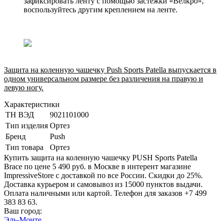
зафиксировать ленту с помощью застежки «Велкро»,
воспользуйтесь другим креплением на ленте.
Защита на коленную чашечку Push Sports Patella выпускается в
одном универсальном размере без различения на правую и
левую ногу.
Характеристики
ТН ВЭД
9021101000
Тип изделия
Ортез
Бренд
Push
Тип товара
Ортез
Купить защита на коленную чашечку PUSH Sports Patella
Brace по цене 5 490 руб. в Москве в интерент магазине
ImpressiveStore с доставкой по все России. Скидки до 25%.
Доставка курьером и самовывоз из 15000 пунктов выдачи.
Оплата наличными или картой. Телефон для заказов +7 499
383 83 63.
Ваш город:
Эль-Монте