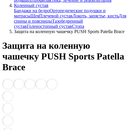
родящих
Профилактика, лечение и реабилитация
Коленный сустав
Бандажи на бедро
Ортопедические подушки и
матрасы
Шея
Плечевой сустав
Локоть, запястье, кисть
Для
спины и поясницы
Тазобедренный
сустав
Голеностопный сустав
Стопа
Защита на коленную чашечку PUSH Sports Patella Brace
Защита на коленную
чашечку PUSH Sports Patella
Brace