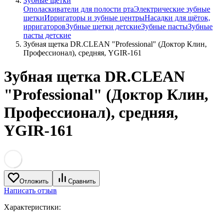
Зубные щетки
Ополаскиватели для полости рта
Электрические зубные
щетки
Ирригаторы и зубные центры
Насадки для щёток,
ирригаторов
Зубные щетки детские
Зубные пасты
Зубные
пасты детские
Зубная щетка DR.CLEAN "Professional" (Доктор Клин,
Профессионал), средняя, YGIR-161
Зубная щетка DR.CLEAN
"Professional" (Доктор Клин,
Профессионал), средняя,
YGIR-161
Отложить
Сравнить
Написать отзыв
Характеристики: