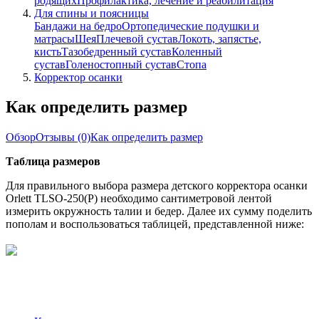
родящих
Профилактика, лечение и реабилитация
Для спины и поясницы
Бандажи на бедро
Ортопедические подушки и
матрасы
Шея
Плечевой сустав
Локоть, запястье,
кисть
Тазобедренный сустав
Коленный
сустав
Голеностопный сустав
Стопа
Корректор осанки
Как определить размер
Обзор
Отзывы
(0)
Как определить размер
Т
аблица размеров
Для правильного выбора размера детского корректора осанки
Orlett TLSO-250(P) необходимо сантиметровой лентой
измерить окружность талии и бедер. Далее их сумму поделить
пополам и воспользоваться таблицей, представленной ниже: