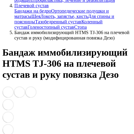
родящих
Профилактика, лечение и реабилитация
Плечевой сустав
Бандажи на бедро
Ортопедические подушки и
матрасы
Шея
Локоть, запястье, кисть
Для спины и
поясницы
Тазобедренный сустав
Коленный
сустав
Голеностопный сустав
Стопа
Бандаж иммобилизирующий HTMS TJ-306 на плечевой
сустав и руку (модифицированная повязка Дезо)
Бандаж иммобилизирующий
HTMS TJ-306 на плечевой
сустав и руку повязка Дезо