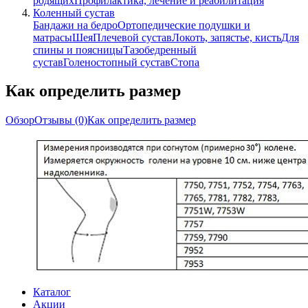
родящих
Профилактика, лечение и реабилитация
Коленный сустав
Бандажи на бедро
Ортопедические подушки и
матрасы
Шея
Плечевой сустав
Локоть, запястье, кисть
Для
спины и поясницы
Тазобедренный
сустав
Голеностопный сустав
Стопа
Как определить размер
Обзор
Отзывы
(0)
Как определить размер
Каталог
Акции