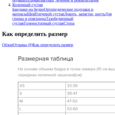
родящих
Профилактика, лечение и реабилитация
Коленный сустав
Бандажи на бедро
Ортопедические подушки и
матрасы
Шея
Плечевой сустав
Локоть, запястье, кисть
Для
спины и поясницы
Тазобедренный
сустав
Голеностопный сустав
Стопа
Как определить размер
Обзор
Отзывы
(0)
Как определить размер