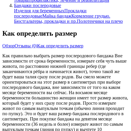
товары
Профилактика, лечение и реабилитация
Бандажи послеродовые
Изделия для беременных
Прокладки
послеродовые
Майка бандаж
Кормление грудью.
Бюстгальтеры, прокладки и пр.
Полотенчики на плечо
Как определить размер
Обзор
Отзывы
(0)
Как определить размер
Как правильно выбрать размер послеродового бандажа Вне
зависимости от срока беременности, измерьте себя чуть выше
живота, по расстоянию нижней границы ребер (где
заканчиваются рёбра и начинается живот), точно такой же
будет ваша талия сразу после родов. Вы смело можете
ориентироваться на этот размер в сантиметрах при выборе
послеродового бандажа, вне зависимости от того на каком
месяце беременности вы сейчас. На восьмом месяце
беременности большинство женщин имеет тот размер живота,
который будет у них сразу после родов. Просто измерьте
живот по самым выпуклым точкам (обычно линия проходит
по пупку). Это и будет ваш размер бандажа послеродового в
сантиметрах. При покупке бандажа на девятом месяце
беременности (36 недель и более) измерьте живот по самым
выпуклым точкам (линия по пупку) и вычтете 10