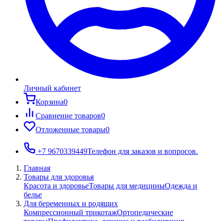
Личный кабинет
Корзина
0
Сравнение товаров
0
Отложенные товары
0
+7 9670339449
Телефон для заказов и вопросов.
Главная
Товары для здоровья
Красота и здоровье
Товары для медицины
Одежда и
белье
Для беременных и родящих
Компрессионный трикотаж
Ортопедические