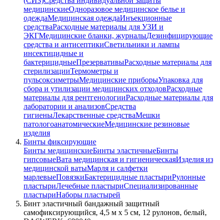
(СИЗ)
Средства индивидуальной защиты
медицинские
Одноразовое медицинское белье и
одежда
Медицинская одежда
Инъекционные
средства
Расходные материалы для УЗИ и
ЭКГ
Медицинские бланки, журналы
Дезинфицирующие
средства и антисептики
Светильники и лампы
инсектицидные и
бактерицидные
Презервативы
Расходные материалы для
стерилизации
Термометры и
пульсоксиметры
Медицинские приборы
Упаковка для
сбора и утилизации медицинских отходов
Расходные
материалы для рентгенологии
Расходные материалы для
лаборатории и анализов
Средства
гигиены
Лекарственные средства
Мешки
патологоанатомические
Медицинские резиновые
изделия
Бинты фиксирующие
Бинты медицинские
Бинты эластичные
Бинты
гипсовые
Вата медицинская и гигиеническая
Изделия из
медицинской ваты
Марля и салфетки
марлевые
Повязки
Бактерицидные пластыри
Рулонные
пластыри
Лечебные пластыри
Специализированные
пластыри
Наборы пластырей
Бинт эластичный бандажный защитный
самофиксирующийся, 4,5 м х 5 см, 12 рулонов, белый,