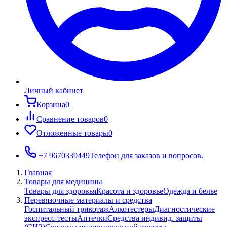
Личный кабинет
Корзина
0
Сравнение товаров
0
Отложенные товары
0
+7 9670339449
Телефон для заказов и вопросов.
Главная
Товары для медицины
Товары для здоровья
Красота и здоровье
Одежда и белье
Перевязочные материалы и средства
Госпитальный трикотаж
Алкотестеры
Диагностические
экспресс-тесты
Аптечки
Средства индивид. защиты