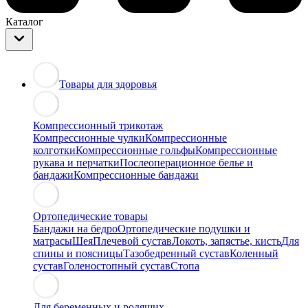
Каталог
Товары для здоровья
Компрессионный трикотаж
Компрессионные чулки
Компрессионные
колготки
Компрессионные гольфы
Компрессионные
рукава и перчатки
Послеоперационное белье и
бандажи
Компрессионные бандажи
Ортопедические товары
Бандажи на бедро
Ортопедические подушки и
матрасы
Шея
Плечевой сустав
Локоть, запястье, кисть
Для
спины и поясницы
Тазобедренный сустав
Коленный
сустав
Голеностопный сустав
Стопа
Для беременных и родящих