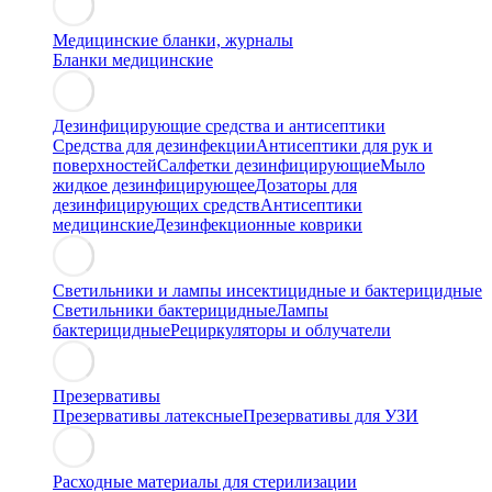
Медицинские бланки, журналы
Бланки медицинские
Дезинфицирующие средства и антисептики
Средства для дезинфекции
Антисептики для рук и
поверхностей
Салфетки дезинфицирующие
Мыло
жидкое дезинфицирующее
Дозаторы для
дезинфицирующих средств
Антисептики
медицинские
Дезинфекционные коврики
Светильники и лампы инсектицидные и бактерицидные
Светильники бактерицидные
Лампы
бактерицидные
Рециркуляторы и облучатели
Презервативы
Презервативы латексные
Презервативы для УЗИ
Расходные материалы для стерилизации