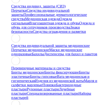
Средства индивид. защиты (СИЗ)
Перчатки
Средства индивидуальной
защиты
Профессиональные дерматологические
средства
Медицинская одежда
Одежда
сигнальная
Влагозащитная одежда и обувь
Одежда и
обувь для сотрудников производства
Знаки
безопасности
Средства ограждения и разметки
Средства индивидуальной защиты медицинские
Перчатки медицинские
Маски медицинские
одноразовые
Бахилы
Диспенсеры для бахил и пакетов
Перевязочные материалы и средства
Бинты медицинские
Бинты фиксирующие
Бинты
эластичные
Бинты гипсовые
Вата медицинская и
гигиеническая
Изделия из медицинской ваты
Марля и
салфетки марлевые
Повязки
Бактерицидные
пластыри
Рулонные пластыри
Лечебные
пластыри
Специализированные пластыри
Наборы
пластырей