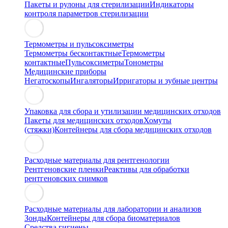
Пакеты и рулоны для стерилизации
Индикаторы
контроля параметров стерилизации
Термометры и пульсоксиметры
Термометры бесконтактные
Термометры
контактные
Пульсоксиметры
Тонометры
Медицинские приборы
Негатоскопы
Ингаляторы
Ирригаторы и зубные центры
Упаковка для сбора и утилизации медицинских отходов
Пакеты для медицинских отходов
Хомуты
(стяжки)
Контейнеры для сбора медицинских отходов
Расходные материалы для рентгенологии
Рентгеновские пленки
Реактивы для обработки
рентгеновских снимков
Расходные материалы для лаборатории и анализов
Зонды
Контейнеры для сбора биоматериалов
Средства гигиены