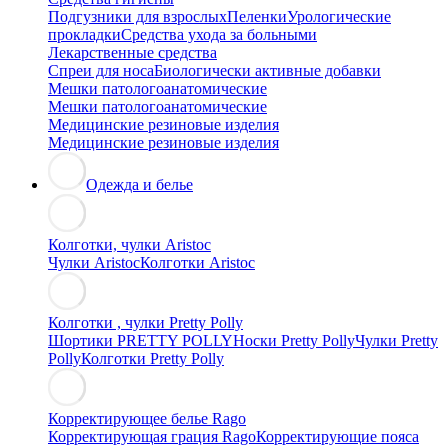
Подгузники для взрослых
Пеленки
Урологические
прокладки
Средства ухода за больными
Лекарственные средства
Спреи для носа
Биологически активные добавки
Мешки патологоанатомические
Мешки патологоанатомические
Медицинские резиновые изделия
Медицинские резиновые изделия
Одежда и белье
Колготки, чулки Aristoc
Чулки Aristoc
Колготки Aristoc
Колготки , чулки Pretty Polly
Шортики PRETTY POLLY
Носки Pretty Polly
Чулки Pretty
Polly
Колготки Pretty Polly
Корректирующее белье Rago
Корректирующая грация Rago
Корректирующие пояса