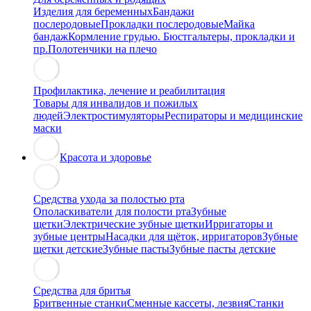
Изделия для беременных
Бандажи
послеродовые
Прокладки послеродовые
Майка
бандаж
Кормление грудью. Бюстгальтеры, прокладки и
пр.
Полотенчики на плечо
Профилактика, лечение и реабилитация
Товары для инвалидов и пожилых
людей
Электростимуляторы
Респираторы и медицинские
маски
Красота и здоровье
Средства ухода за полостью рта
Ополаскиватели для полости рта
Зубные
щетки
Электрические зубные щетки
Ирригаторы и
зубные центры
Насадки для щёток, ирригаторов
Зубные
щетки детские
Зубные пасты
Зубные пасты детские
Средства для бритья
Бритвенные станки
Сменные кассеты, лезвия
Станки