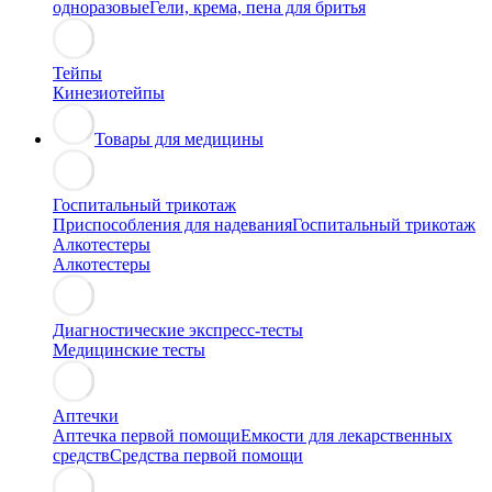
одноразовые
Гели, крема, пена для бритья
Тейпы
Кинезиотейпы
Товары для медицины
Госпитальный трикотаж
Приспособления для надевания
Госпитальный трикотаж
Алкотестеры
Алкотестеры
Диагностические экспресс-тесты
Медицинские тесты
Аптечки
Аптечка первой помощи
Емкости для лекарственных
средств
Средства первой помощи