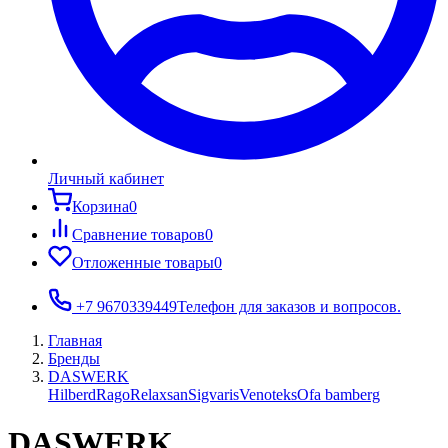
Личный кабинет
Корзина
0
Сравнение товаров
0
Отложенные товары
0
+7 9670339449
Телефон для заказов и вопросов.
Главная
Бренды
DASWERK
Hilberd
Rago
Relaxsan
Sigvaris
Venoteks
Ofa bamberg
DASWERK