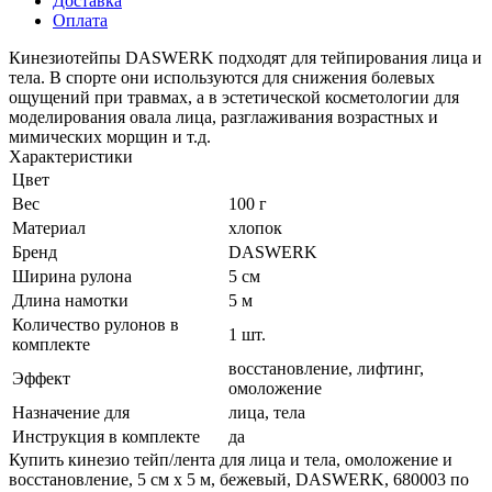
Доставка
Оплата
Кинезиотейпы DASWERK подходят для тейпирования лица и
тела. В спорте они используются для cнижения болевых
ощущений при травмах, а в эстетической косметологии для
моделирования овала лица, разглаживания возрастных и
мимических морщин и т.д.
Характеристики
Цвет
Вес
100 г
Материал
хлопок
Бренд
DASWERK
Ширина рулона
5 см
Длина намотки
5 м
Количество рулонов в
1 шт.
комплекте
восстановление, лифтинг,
Эффект
омоложение
Назначение для
лица, тела
Инструкция в комплекте
да
Купить кинезио тейп/лента для лица и тела, омоложение и
восстановление, 5 см х 5 м, бежевый, DASWERK, 680003 по