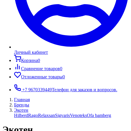
Личный кабинет
Корзина
0
Сравнение товаров
0
Отложенные товары
0
+7 9670339449
Телефон для заказов и вопросов.
Главная
Бренды
Экотен
Hilberd
Rago
Relaxsan
Sigvaris
Venoteks
Ofa bamberg
Экотен