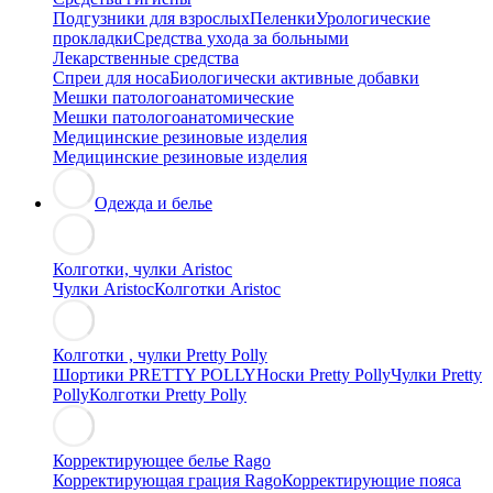
Подгузники для взрослых
Пеленки
Урологические
прокладки
Средства ухода за больными
Лекарственные средства
Спреи для носа
Биологически активные добавки
Мешки патологоанатомические
Мешки патологоанатомические
Медицинские резиновые изделия
Медицинские резиновые изделия
Одежда и белье
Колготки, чулки Aristoc
Чулки Aristoc
Колготки Aristoc
Колготки , чулки Pretty Polly
Шортики PRETTY POLLY
Носки Pretty Polly
Чулки Pretty
Polly
Колготки Pretty Polly
Корректирующее белье Rago
Корректирующая грация Rago
Корректирующие пояса