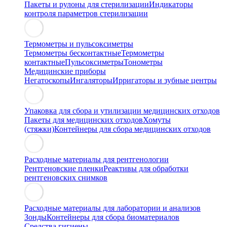
Пакеты и рулоны для стерилизации
Индикаторы
контроля параметров стерилизации
Термометры и пульсоксиметры
Термометры бесконтактные
Термометры
контактные
Пульсоксиметры
Тонометры
Медицинские приборы
Негатоскопы
Ингаляторы
Ирригаторы и зубные центры
Упаковка для сбора и утилизации медицинских отходов
Пакеты для медицинских отходов
Хомуты
(стяжки)
Контейнеры для сбора медицинских отходов
Расходные материалы для рентгенологии
Рентгеновские пленки
Реактивы для обработки
рентгеновских снимков
Расходные материалы для лаборатории и анализов
Зонды
Контейнеры для сбора биоматериалов
Средства гигиены