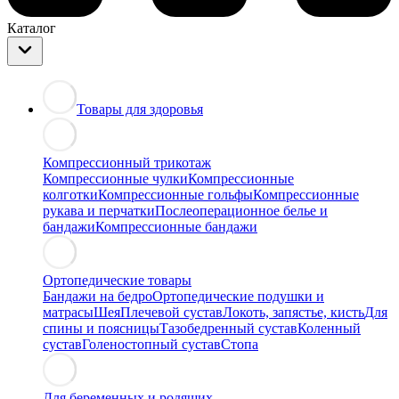
Каталог
Товары для здоровья
Компрессионный трикотаж
Компрессионные чулки
Компрессионные
колготки
Компрессионные гольфы
Компрессионные
рукава и перчатки
Послеоперационное белье и
бандажи
Компрессионные бандажи
Ортопедические товары
Бандажи на бедро
Ортопедические подушки и
матрасы
Шея
Плечевой сустав
Локоть, запястье, кисть
Для
спины и поясницы
Тазобедренный сустав
Коленный
сустав
Голеностопный сустав
Стопа
Для беременных и родящих