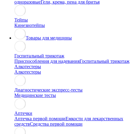
одноразовые
Гели, крема, пена для бритья
Тейпы
Кинезиотейпы
Товары для медицины
Госпитальный трикотаж
Приспособления для надевания
Госпитальный трикотаж
Алкотестеры
Алкотестеры
Диагностические экспресс-тесты
Медицинские тесты
Аптечки
Аптечка первой помощи
Емкости для лекарственных
средств
Средства первой помощи