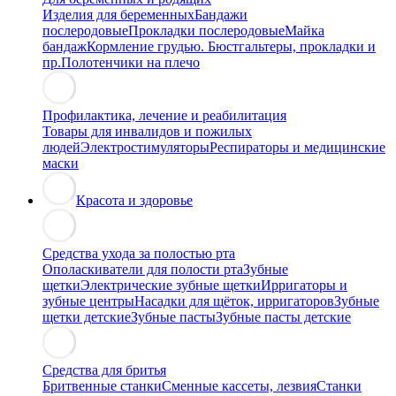
Изделия для беременных
Бандажи
послеродовые
Прокладки послеродовые
Майка
бандаж
Кормление грудью. Бюстгальтеры, прокладки и
пр.
Полотенчики на плечо
Профилактика, лечение и реабилитация
Товары для инвалидов и пожилых
людей
Электростимуляторы
Респираторы и медицинские
маски
Красота и здоровье
Средства ухода за полостью рта
Ополаскиватели для полости рта
Зубные
щетки
Электрические зубные щетки
Ирригаторы и
зубные центры
Насадки для щёток, ирригаторов
Зубные
щетки детские
Зубные пасты
Зубные пасты детские
Средства для бритья
Бритвенные станки
Сменные кассеты, лезвия
Станки