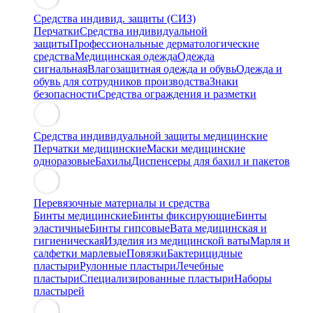
Средства индивид. защиты (СИЗ)
Перчатки
Средства индивидуальной
защиты
Профессиональные дерматологические
средства
Медицинская одежда
Одежда
сигнальная
Влагозащитная одежда и обувь
Одежда и
обувь для сотрудников производства
Знаки
безопасности
Средства ограждения и разметки
Средства индивидуальной защиты медицинские
Перчатки медицинские
Маски медицинские
одноразовые
Бахилы
Диспенсеры для бахил и пакетов
Перевязочные материалы и средства
Бинты медицинские
Бинты фиксирующие
Бинты
эластичные
Бинты гипсовые
Вата медицинская и
гигиеническая
Изделия из медицинской ваты
Марля и
салфетки марлевые
Повязки
Бактерицидные
пластыри
Рулонные пластыри
Лечебные
пластыри
Специализированные пластыри
Наборы
пластырей