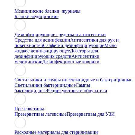
Медицинские бланки, журналы
Бланки медицинские
Дезинфицирующие средства и антисептики
Средства для дезинфекции
Антисептики для рук и
поверхностей
Салфетки дезинфицирующие
Мыло
жидкое дезинфицирующее
Дозаторы для
дезинфицирующих средств
Антисептики
медицинские
Дезинфекционные коврики
Светильники и лампы инсектицидные и бактерицидные
Светильники бактерицидные
Лампы
бактерицидные
Рециркуляторы и облучатели
Презервативы
Презервативы латексные
Презервативы для УЗИ
Расходные материалы для стерилизации