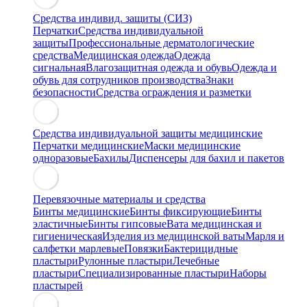
Средства индивид. защиты (СИЗ)
Перчатки
Средства индивидуальной
защиты
Профессиональные дерматологические
средства
Медицинская одежда
Одежда
сигнальная
Влагозащитная одежда и обувь
Одежда и
обувь для сотрудников производства
Знаки
безопасности
Средства ограждения и разметки
Средства индивидуальной защиты медицинские
Перчатки медицинские
Маски медицинские
одноразовые
Бахилы
Диспенсеры для бахил и пакетов
Перевязочные материалы и средства
Бинты медицинские
Бинты фиксирующие
Бинты
эластичные
Бинты гипсовые
Вата медицинская и
гигиеническая
Изделия из медицинской ваты
Марля и
салфетки марлевые
Повязки
Бактерицидные
пластыри
Рулонные пластыри
Лечебные
пластыри
Специализированные пластыри
Наборы
пластырей