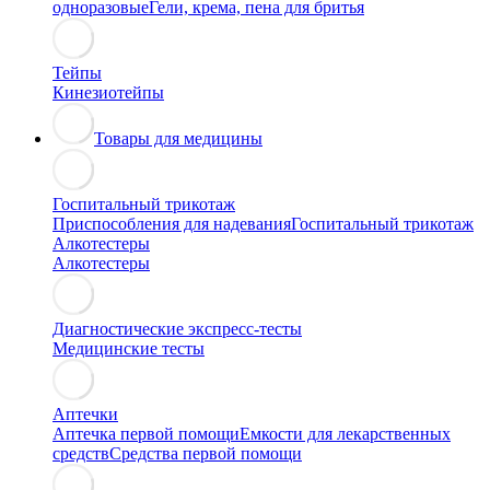
одноразовые
Гели, крема, пена для бритья
Тейпы
Кинезиотейпы
Товары для медицины
Госпитальный трикотаж
Приспособления для надевания
Госпитальный трикотаж
Алкотестеры
Алкотестеры
Диагностические экспресс-тесты
Медицинские тесты
Аптечки
Аптечка первой помощи
Емкости для лекарственных
средств
Средства первой помощи