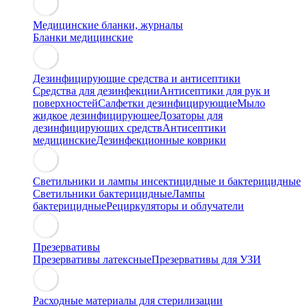
Медицинские бланки, журналы
Бланки медицинские
Дезинфицирующие средства и антисептики
Средства для дезинфекции
Антисептики для рук и
поверхностей
Салфетки дезинфицирующие
Мыло
жидкое дезинфицирующее
Дозаторы для
дезинфицирующих средств
Антисептики
медицинские
Дезинфекционные коврики
Светильники и лампы инсектицидные и бактерицидные
Светильники бактерицидные
Лампы
бактерицидные
Рециркуляторы и облучатели
Презервативы
Презервативы латексные
Презервативы для УЗИ
Расходные материалы для стерилизации