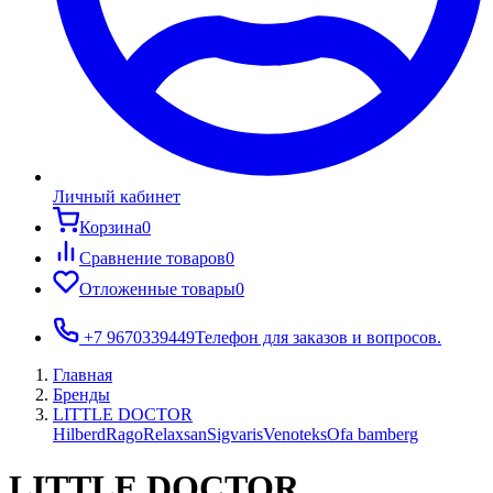
Личный кабинет
Корзина
0
Сравнение товаров
0
Отложенные товары
0
+7 9670339449
Телефон для заказов и вопросов.
Главная
Бренды
LITTLE DOCTOR
Hilberd
Rago
Relaxsan
Sigvaris
Venoteks
Ofa bamberg
LITTLE DOCTOR