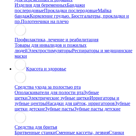
Изделия для беременных
Бандажи
послеродовые
Прокладки послеродовые
Майка
бандаж
Кормление грудью. Бюстгальтеры, прокладки и
пр.
Полотенчики на плечо
Профилактика, лечение и реабилитация
Товары для инвалидов и пожилых
людей
Электростимуляторы
Респираторы и медицинские
маски
Красота и здоровье
Средства ухода за полостью рта
Ополаскиватели для полости рта
Зубные
щетки
Электрические зубные щетки
Ирригаторы и
зубные центры
Насадки для щёток, ирригаторов
Зубные
щетки детские
Зубные пасты
Зубные пасты детские
Средства для бритья
Бритвенные станки
Сменные кассеты, лезвия
Станки