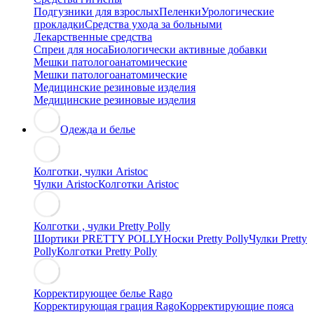
Подгузники для взрослых
Пеленки
Урологические
прокладки
Средства ухода за больными
Лекарственные средства
Спреи для носа
Биологически активные добавки
Мешки патологоанатомические
Мешки патологоанатомические
Медицинские резиновые изделия
Медицинские резиновые изделия
Одежда и белье
Колготки, чулки Aristoc
Чулки Aristoc
Колготки Aristoc
Колготки , чулки Pretty Polly
Шортики PRETTY POLLY
Носки Pretty Polly
Чулки Pretty
Polly
Колготки Pretty Polly
Корректирующее белье Rago
Корректирующая грация Rago
Корректирующие пояса