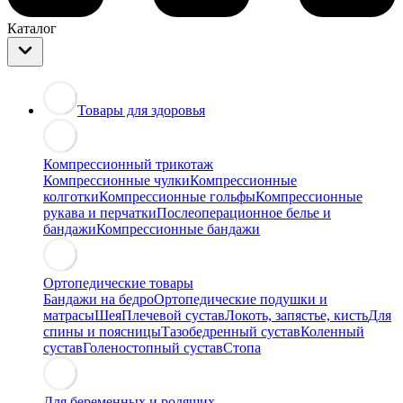
Каталог
Товары для здоровья
Компрессионный трикотаж
Компрессионные чулки
Компрессионные
колготки
Компрессионные гольфы
Компрессионные
рукава и перчатки
Послеоперационное белье и
бандажи
Компрессионные бандажи
Ортопедические товары
Бандажи на бедро
Ортопедические подушки и
матрасы
Шея
Плечевой сустав
Локоть, запястье, кисть
Для
спины и поясницы
Тазобедренный сустав
Коленный
сустав
Голеностопный сустав
Стопа
Для беременных и родящих