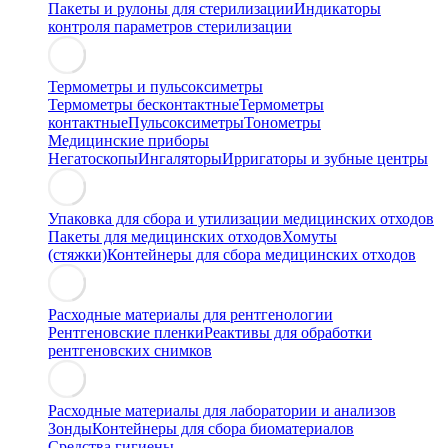
Пакеты и рулоны для стерилизации
Индикаторы
контроля параметров стерилизации
Термометры и пульсоксиметры
Термометры бесконтактные
Термометры
контактные
Пульсоксиметры
Тонометры
Медицинские приборы
Негатоскопы
Ингаляторы
Ирригаторы и зубные центры
Упаковка для сбора и утилизации медицинских отходов
Пакеты для медицинских отходов
Хомуты
(стяжки)
Контейнеры для сбора медицинских отходов
Расходные материалы для рентгенологии
Рентгеновские пленки
Реактивы для обработки
рентгеновских снимков
Расходные материалы для лаборатории и анализов
Зонды
Контейнеры для сбора биоматериалов
Средства гигиены