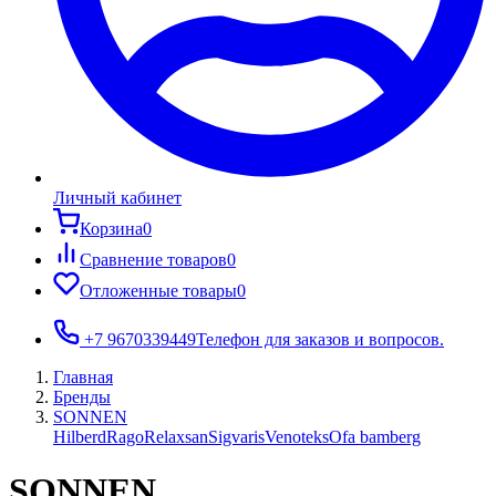
Личный кабинет
Корзина
0
Сравнение товаров
0
Отложенные товары
0
+7 9670339449
Телефон для заказов и вопросов.
Главная
Бренды
SONNEN
Hilberd
Rago
Relaxsan
Sigvaris
Venoteks
Ofa bamberg
SONNEN