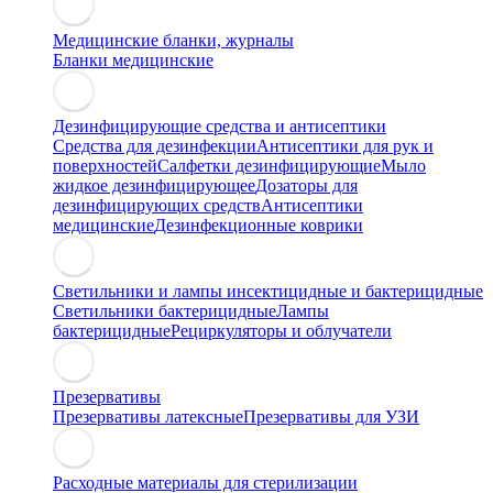
Медицинские бланки, журналы
Бланки медицинские
Дезинфицирующие средства и антисептики
Средства для дезинфекции
Антисептики для рук и
поверхностей
Салфетки дезинфицирующие
Мыло
жидкое дезинфицирующее
Дозаторы для
дезинфицирующих средств
Антисептики
медицинские
Дезинфекционные коврики
Светильники и лампы инсектицидные и бактерицидные
Светильники бактерицидные
Лампы
бактерицидные
Рециркуляторы и облучатели
Презервативы
Презервативы латексные
Презервативы для УЗИ
Расходные материалы для стерилизации