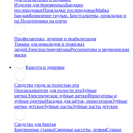
Изделия для беременных
Бандажи
послеродовые
Прокладки послеродовые
Майка
бандаж
Кормление грудью. Бюстгальтеры, прокладки и
пр.
Полотенчики на плечо
Профилактика, лечение и реабилитация
Товары для инвалидов и пожилых
людей
Электростимуляторы
Респираторы и медицинские
маски
Красота и здоровье
Средства ухода за полостью рта
Ополаскиватели для полости рта
Зубные
щетки
Электрические зубные щетки
Ирригаторы и
зубные центры
Насадки для щёток, ирригаторов
Зубные
щетки детские
Зубные пасты
Зубные пасты детские
Средства для бритья
Бритвенные станки
Сменные кассеты, лезвия
Станки