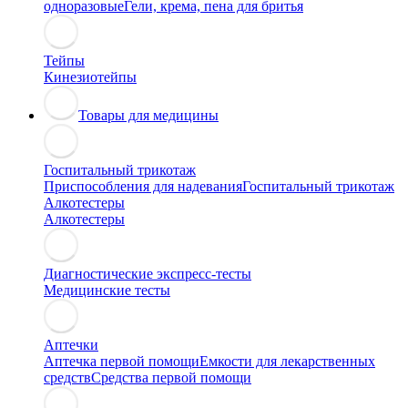
одноразовые
Гели, крема, пена для бритья
Тейпы
Кинезиотейпы
Товары для медицины
Госпитальный трикотаж
Приспособления для надевания
Госпитальный трикотаж
Алкотестеры
Алкотестеры
Диагностические экспресс-тесты
Медицинские тесты
Аптечки
Аптечка первой помощи
Емкости для лекарственных
средств
Средства первой помощи