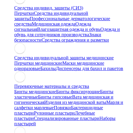
Средства индивид. защиты (СИЗ)
Перчатки
Средства индивидуальной
защиты
Профессиональные дерматологические
средства
Медицинская одежда
Одежда
сигнальная
Влагозащитная одежда и обувь
Одежда и
обувь для сотрудников производства
Знаки
безопасности
Средства ограждения и разметки
Средства индивидуальной защиты медицинские
Перчатки медицинские
Маски медицинские
одноразовые
Бахилы
Диспенсеры для бахил и пакетов
Перевязочные материалы и средства
Бинты медицинские
Бинты фиксирующие
Бинты
эластичные
Бинты гипсовые
Вата медицинская и
гигиеническая
Изделия из медицинской ваты
Марля и
салфетки марлевые
Повязки
Бактерицидные
пластыри
Рулонные пластыри
Лечебные
пластыри
Специализированные пластыри
Наборы
пластырей