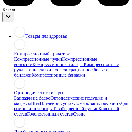
Каталог
Товары для здоровья
Компрессионный трикотаж
Компрессионные чулки
Компрессионные
колготки
Компрессионные гольфы
Компрессионные
рукава и перчатки
Послеоперационное белье и
бандажи
Компрессионные бандажи
Ортопедические товары
Бандажи на бедро
Ортопедические подушки и
матрасы
Шея
Плечевой сустав
Локоть, запястье, кисть
Для
спины и поясницы
Тазобедренный сустав
Коленный
сустав
Голеностопный сустав
Стопа
Для беременных и родящих