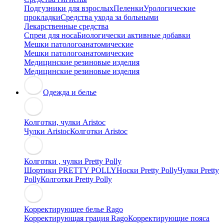
Подгузники для взрослых
Пеленки
Урологические
прокладки
Средства ухода за больными
Лекарственные средства
Спреи для носа
Биологически активные добавки
Мешки патологоанатомические
Мешки патологоанатомические
Медицинские резиновые изделия
Медицинские резиновые изделия
Одежда и белье
Колготки, чулки Aristoc
Чулки Aristoc
Колготки Aristoc
Колготки , чулки Pretty Polly
Шортики PRETTY POLLY
Носки Pretty Polly
Чулки Pretty
Polly
Колготки Pretty Polly
Корректирующее белье Rago
Корректирующая грация Rago
Корректирующие пояса