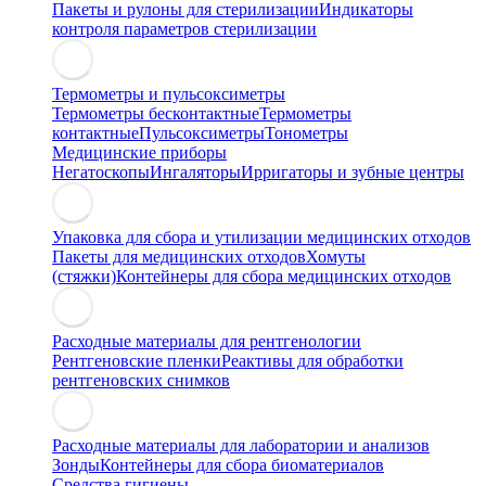
Пакеты и рулоны для стерилизации
Индикаторы
контроля параметров стерилизации
Термометры и пульсоксиметры
Термометры бесконтактные
Термометры
контактные
Пульсоксиметры
Тонометры
Медицинские приборы
Негатоскопы
Ингаляторы
Ирригаторы и зубные центры
Упаковка для сбора и утилизации медицинских отходов
Пакеты для медицинских отходов
Хомуты
(стяжки)
Контейнеры для сбора медицинских отходов
Расходные материалы для рентгенологии
Рентгеновские пленки
Реактивы для обработки
рентгеновских снимков
Расходные материалы для лаборатории и анализов
Зонды
Контейнеры для сбора биоматериалов
Средства гигиены