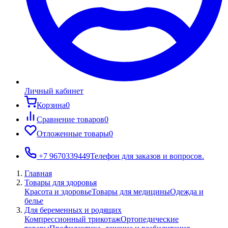
Личный кабинет
Корзина
0
Сравнение товаров
0
Отложенные товары
0
+7 9670339449
Телефон для заказов и вопросов.
Главная
Товары для здоровья
Красота и здоровье
Товары для медицины
Одежда и
белье
Для беременных и родящих
Компрессионный трикотаж
Ортопедические