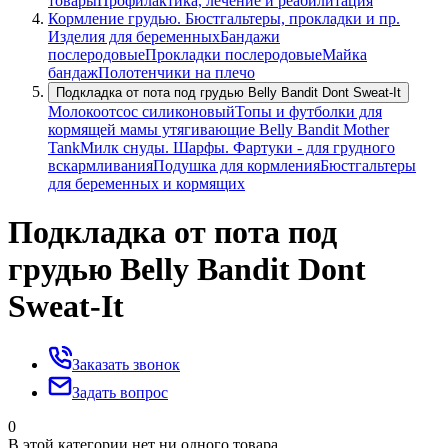
товары
Профилактика, лечение и реабилитация
Кормление грудью. Бюстгальтеры, прокладки и пр.
Изделия для беременных
Бандажи
послеродовые
Прокладки послеродовые
Майка
бандаж
Полотенчики на плечо
Подкладка от пота под грудью Belly Bandit Dont Sweat-It
Молокоотсос силиконовый
Топы и футболки для
кормящей мамы утягивающие Belly Bandit Mother
Tank
Милк снуды. Шарфы. Фартуки - для грудного
вскармливания
Подушка для кормления
Бюстгальтеры
для беременных и кормящих
Подкладка от пота под
грудью Belly Bandit Dont
Sweat-It
Заказать звонок
Задать вопрос
0
В этой категории нет ни одного товара.