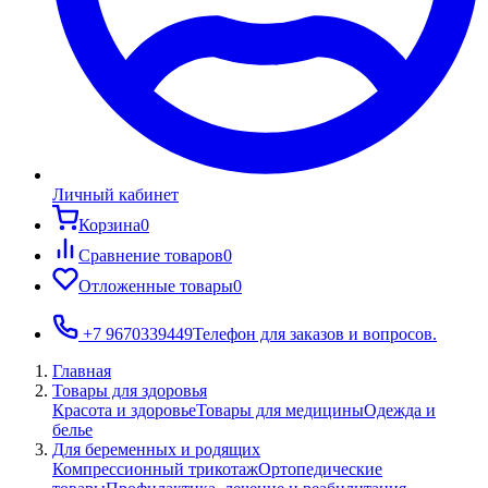
Личный кабинет
Корзина
0
Сравнение товаров
0
Отложенные товары
0
+7 9670339449
Телефон для заказов и вопросов.
Главная
Товары для здоровья
Красота и здоровье
Товары для медицины
Одежда и
белье
Для беременных и родящих
Компрессионный трикотаж
Ортопедические