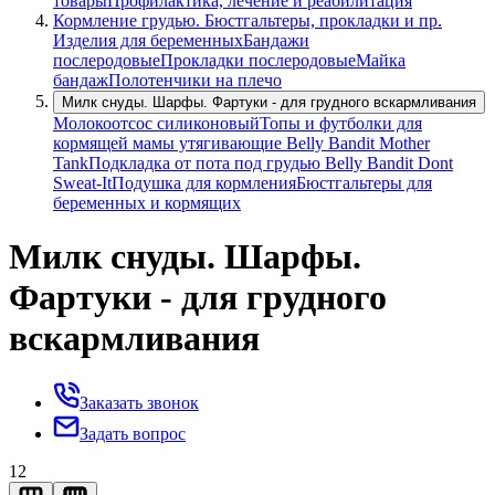
товары
Профилактика, лечение и реабилитация
Кормление грудью. Бюстгальтеры, прокладки и пр.
Изделия для беременных
Бандажи
послеродовые
Прокладки послеродовые
Майка
бандаж
Полотенчики на плечо
Милк снуды. Шарфы. Фартуки - для грудного вскармливания
Молокоотсос силиконовый
Топы и футболки для
кормящей мамы утягивающие Belly Bandit Mother
Tank
Подкладка от пота под грудью Belly Bandit Dont
Sweat-It
Подушка для кормления
Бюстгальтеры для
беременных и кормящих
Милк снуды. Шарфы.
Фартуки - для грудного
вскармливания
Заказать звонок
Задать вопрос
12