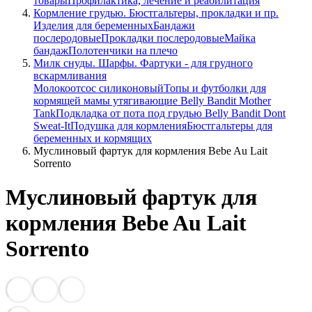
товары
Профилактика, лечение и реабилитация
Кормление грудью. Бюстгальтеры, прокладки и пр.
Изделия для беременных
Бандажи
послеродовые
Прокладки послеродовые
Майка
бандаж
Полотенчики на плечо
Милк снуды. Шарфы. Фартуки - для грудного
вскармливания
Молокоотсос силиконовый
Топы и футболки для
кормящей мамы утягивающие Belly Bandit Mother
Tank
Подкладка от пота под грудью Belly Bandit Dont
Sweat-It
Подушка для кормления
Бюстгальтеры для
беременных и кормящих
Муслиновый фартук для кормления Bebe Au Lait
Sorrento
Муслиновый фартук для
кормления Bebe Au Lait
Sorrento