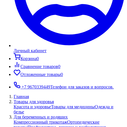
Личный кабинет
Корзина
0
Сравнение товаров
0
Отложенные товары
0
+7 9670339449
Телефон для заказов и вопросов.
Главная
Товары для здоровья
Красота и здоровье
Товары для медицины
Одежда и
белье
Для беременных и родящих
Компрессионный трикотаж
Ортопедические