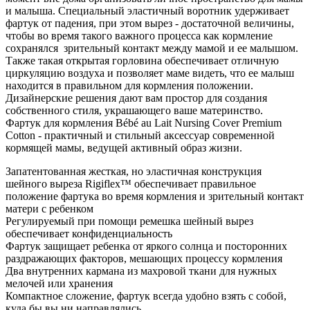
и малыша. Специальный эластичный воротник удерживает
фартук от падения, при этом вырез - достаточной величины,
чтобы во время такого важного процесса как кормление
сохранялся зрительный контакт между мамой и ее малышом.
Также такая открытая горловина обеспечивает отличную
циркуляцию воздуха и позволяет маме видеть, что ее малыш
находится в правильном для кормления положении.
Дизайнерские решения дают вам простор для создания
собственного стиля, украшающего ваше материнство.
Фартук для кормления Bébé au Lait Nursing Cover Premium
Cotton - практичный и стильный аксессуар современной
кормящей мамы, ведущей активный образ жизни.
Запатентованная жесткая, но эластичная конструкция
шейного выреза Rigiflex™ обеспечивает правильное
положение фартука во время кормления и зрительный контакт
матери с ребенком
Регулируемый при помощи ремешка шейный вырез
обеспечивает конфиденциальность
Фартук защищает ребенка от яркого солнца и посторонних
раздражающих факторов, мешающих процессу кормления
Два внутренних кармана из махровой ткани для нужных
мелочей или хранения
Компактное сложение, фартук всегда удобно взять с собой,
куда бы вы ни направлялись