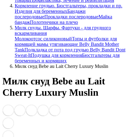
товары
Профилактика, лечение и реабилитация
Кормление грудью. Бюстгальтеры, прокладки и пр.
Изделия для беременных
Бандажи
послеродовые
Прокладки послеродовые
Майка
бандаж
Полотенчики на плечо
Милк снуды. Шарфы. Фартуки - для грудного
вскармливания
Молокоотсос силиконовый
Топы и футболки для
кормящей мамы утягивающие Belly Bandit Mother
Tank
Подкладка от пота под грудью Belly Bandit Dont
Sweat-It
Подушка для кормления
Бюстгальтеры для
беременных и кормящих
Милк снуд Bebe au Lait Cherry Luxury Muslin
Милк снуд Bebe au Lait
Cherry Luxury Muslin