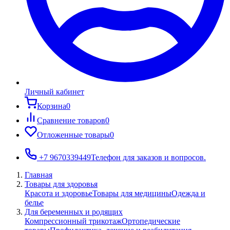
Личный кабинет
Корзина
0
Сравнение товаров
0
Отложенные товары
0
+7 9670339449
Телефон для заказов и вопросов.
Главная
Товары для здоровья
Красота и здоровье
Товары для медицины
Одежда и
белье
Для беременных и родящих
Компрессионный трикотаж
Ортопедические