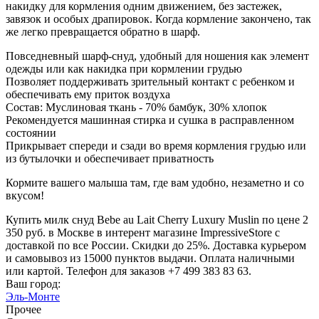
накидку для кормления одним движением, без застежек,
завязок и особых драпировок. Когда кормление закончено, так
же легко превращается обратно в шарф.
Повседневный шарф-снуд, удобный для ношения как элемент
одежды или как накидка при кормлении грудью
Позволяет поддерживать зрительный контакт с ребенком и
обеспечивать ему приток воздуха
Состав: Муслиновая ткань - 70% бамбук, 30% хлопок
Рекомендуется машинная стирка и сушка в расправленном
состоянии
Прикрывает спереди и сзади во время кормления грудью или
из бутылочки и обеспечивает приватность
Кормите вашего малыша там, где вам удобно, незаметно и со
вкусом!
Купить милк снуд Bebe au Lait Cherry Luxury Muslin по цене 2
350 руб. в Москве в интерент магазине ImpressiveStore с
доставкой по все России. Скидки до 25%. Доставка курьером
и самовывоз из 15000 пунктов выдачи. Оплата наличными
или картой. Телефон для заказов +7 499 383 83 63.
Ваш город:
Эль-Монте
Прочее