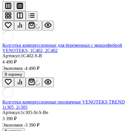
Колготки компрессионные для беременных с микрофиброй
VENOTEKS, 1С402, 2С402
Артикул:
1C402-S-B
4 490
₽
Экономия -4 490
₽
В корзину
Колготки компрессионные прозрачные VENOTEKS TREND
1c305, 2c305
Артикул:
1c305-St-S-Be
3 390
₽
Экономия -3 390
₽