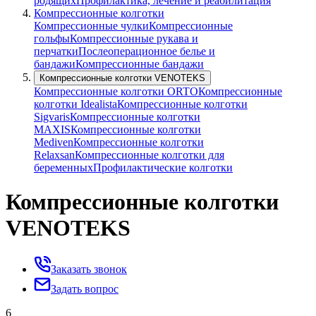
родящих
Профилактика, лечение и реабилитация
Компрессионные колготки
Компрессионные чулки
Компрессионные
гольфы
Компрессионные рукава и
перчатки
Послеоперационное белье и
бандажи
Компрессионные бандажи
Компрессионные колготки VENOTEKS
Компрессионные колготки ORTO
Компрессионные
колготки Idealista
Компрессионные колготки
Sigvaris
Компрессионные колготки
MAXIS
Компрессионные колготки
Mediven
Компрессионные колготки
Relaxsan
Компрессионные колготки для
беременных
Профилактические колготки
Компрессионные колготки
VENOTEKS
Заказать звонок
Задать вопрос
6