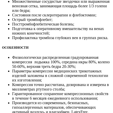
Множественные сосудистые звездочки или выраженная
венозная сетка, занимающая площадь более 1/3 голени
или бедра;
Состояния после склеротерапии и флебэктомии;
Острый тромбофлебит;
Посттромбофлебитическая болезнь;
Подготовка к оперативному вмешательству на венах
нижних конечностей;
Профилактика тромбоза глубоких вен в группах риска.
ОСОБЕННОСТИ
Физиологически распределенная градуированная
компрессия ­ лодыжка 100%, середина икры 80%, колено
50-60%, верхняя треть бедра 20-30%;
Параметры компрессии медицинских трикотажных
изделий заложены в сложной современной технологии
их изготовления;
Компрессия точно рассчитана, дозирована и измерена в
миллиметрах ртутного столба;
Гарантированное сохранение компрессионных свойств
в течение 6 месяцев ежедневного использования;
Производится из современных, безопасных,
гипоаллергенных материалов, обеспечивающих
активный воздухо- и влагообмен. LatexFree.