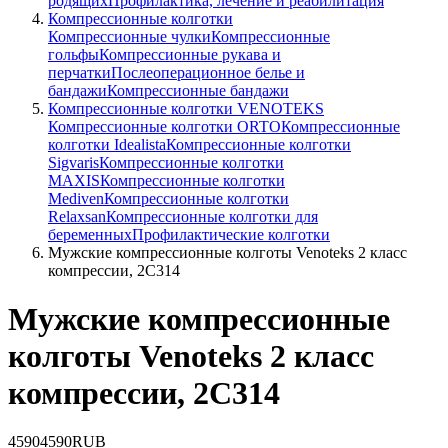
родящих
Профилактика, лечение и реабилитация
Компрессионные колготки
Компрессионные чулки
Компрессионные
гольфы
Компрессионные рукава и
перчатки
Послеоперационное белье и
бандажи
Компрессионные бандажи
Компрессионные колготки VENOTEKS
Компрессионные колготки ORTO
Компрессионные
колготки Idealista
Компрессионные колготки
Sigvaris
Компрессионные колготки
MAXIS
Компрессионные колготки
Mediven
Компрессионные колготки
Relaxsan
Компрессионные колготки для
беременных
Профилактические колготки
Мужские компрессионные колготы Venoteks 2 класс
компрессии, 2C314
Мужские компрессионные
колготы Venoteks 2 класс
компрессии, 2C314
4590
4590
RUB