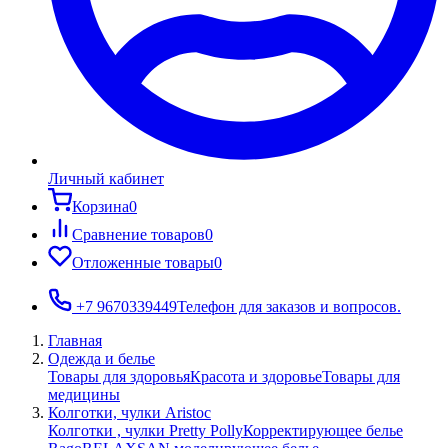
Личный кабинет
Корзина
0
Сравнение товаров
0
Отложенные товары
0
+7 9670339449
Телефон для заказов и вопросов.
Главная
Одежда и белье
Товары для здоровья
Красота и здоровье
Товары для
медицины
Колготки, чулки Aristoc
Колготки , чулки Pretty Polly
Корректирующее белье