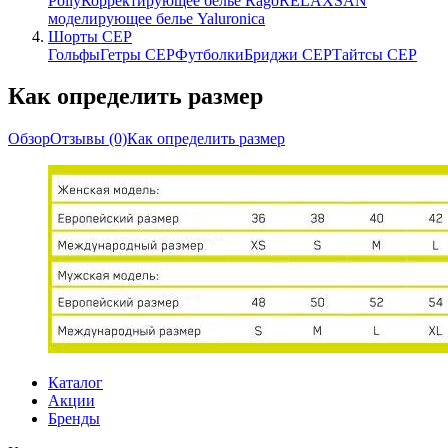
Polly
Корректирующее белье Rago
RELAXSAN
моделирующее белье Yaluroniсa
Шорты CEP
Гольфы
Гетры CEP
Футболки
Бриджи CEP
Тайтсы CEP
Как определить размер
Обзор
Отзывы
(0)
Как определить размер
Каталог
Акции
Бренды