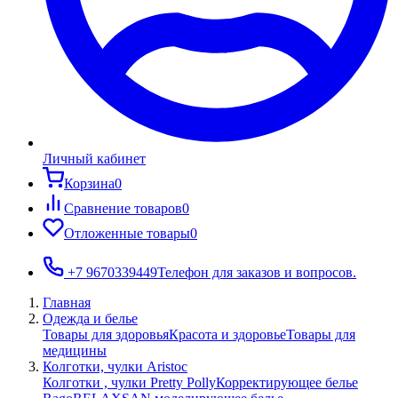
Личный кабинет
Корзина
0
Сравнение товаров
0
Отложенные товары
0
+7 9670339449
Телефон для заказов и вопросов.
Главная
Одежда и белье
Товары для здоровья
Красота и здоровье
Товары для
медицины
Колготки, чулки Aristoc
Колготки , чулки Pretty Polly
Корректирующее белье