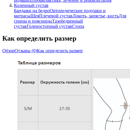
родящих
Профилактика, лечение и реабилитация
Коленный сустав
Бандажи на бедро
Ортопедические подушки и
матрасы
Шея
Плечевой сустав
Локоть, запястье, кисть
Для
спины и поясницы
Тазобедренный
сустав
Голеностопный сустав
Стопа
Как определить размер
Обзор
Отзывы
(0)
Как определить размер