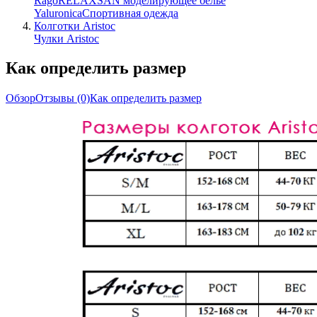
Rago
RELAXSAN моделирующее белье
Yaluroniсa
Спортивная одежда
Колготки Aristoc
Чулки Aristoc
Как определить размер
Обзор
Отзывы
(0)
Как определить размер