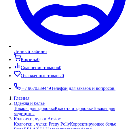
Личный кабинет
Корзина
0
Сравнение товаров
0
Отложенные товары
0
+7 9670339449
Телефон для заказов и вопросов.
Главная
Одежда и белье
Товары для здоровья
Красота и здоровье
Товары для
медицины
Колготки, чулки Aristoc
Колготки , чулки Pretty Polly
Корректирующее белье